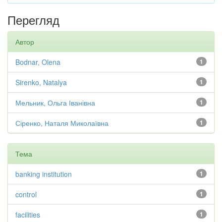
Перегляд
Автор
Bodnar, Olena
1
Sirenko, Natalya
1
Мельник, Ольга Іванівна
1
Сіренко, Наталя Миколаївна
1
Тема
banking institution
1
control
1
facilities
1