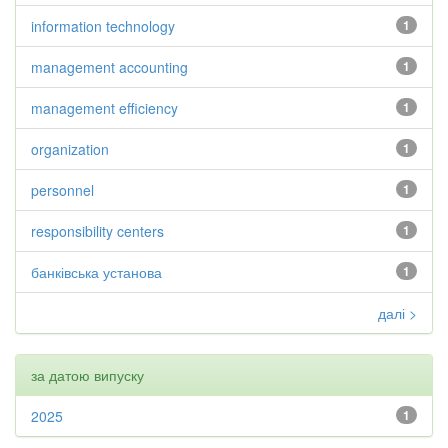
information technology
1
management accounting
1
management efficiency
1
organization
1
personnel
1
responsibility centers
1
банківська установа
1
далі >
за датою випуску
2025
1