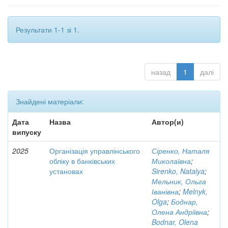
Результати 1-1 зі 1.
назад
1
далі
Знайдені матеріали:
Дата
Назва
Автор(и)
випуску
2025
Організація управлінського
Сіренко, Наталя
обліку в банківських
Миколаївна
;
установах
Sirenko, Natalya
;
Мельник, Ольга
Іванівна
;
Melnyk,
Olga
;
Боднар,
Олена Андріївна
;
Bodnar, Olena