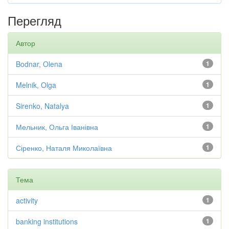
Перегляд
Автор
Bodnar, Olena
1
Melnik, Olga
1
Sirenko, Natalya
1
Мельник, Ольга Іванівна
1
Сіренко, Наталя Миколаївна
1
Тема
activity
1
banking institutions
1