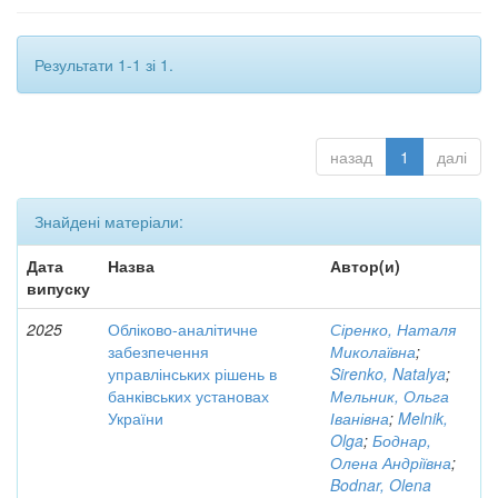
Результати 1-1 зі 1.
назад
1
далі
Знайдені матеріали:
Дата
Назва
Автор(и)
випуску
2025
Обліково-аналітичне
Сіренко, Наталя
забезпечення
Миколаївна
;
управлінських рішень в
Sirenko, Natalya
;
банківських установах
Мельник, Ольга
України
Іванівна
;
Melnik,
Olga
;
Боднар,
Олена Андріївна
;
Bodnar, Olena