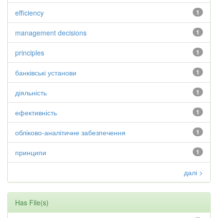
efficiency
1
management decisions
1
principles
1
банківські установи
1
діяльність
1
ефективність
1
обліково-аналітичне забезпечення
1
принципи
1
далі >
Has File(s)