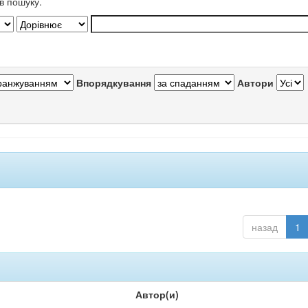
в пошуку.
Впорядкування
Автори
назад
1
Автор(и)