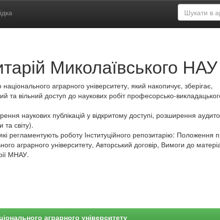
ідка
итарій Миколаївського НАУ
 національного аграрного університету, який накопичує, зберігає,
ий та вільний доступ до наукових робіт професорсько-викладацьког
ення наукових публікацій у відкритому доступі, розширення аудитор
 та світу).
які регламентують роботу Інституційного репозитарію: Положення 
ного аграрного університету, Авторський договір, Вимоги до матеріа
рії МНАУ.
ціонального аграрного університету