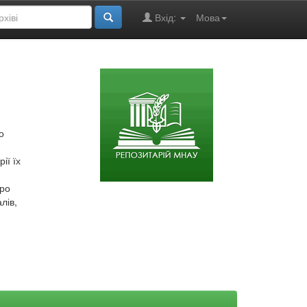
Вхід:
Мова
о
ії їх
про
лів,