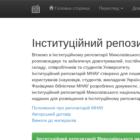
Головна сторінка
Перегляд
Дов
Skip
navigation
Інституційний репоз
Вітаємо в Інституційному репозитарії Миколаївського
розповсюджує та забезпечує довготривалий, постійн
складу, співробітників та студентів Університету.
Інституційний репозитарій МНАУ створено для пошир
користувачів (науковців, студентів, викладачів України
Фахівцями бібліотеки МНАУ розроблено документи, 
інституційний репозитарій Миколаївського національ
наданих для розміщення в Інституційному репозита
Положення про репозитарій МНАУ
Авторський договір
Вимоги до матеріалів
Інституційний репозитарій Миколаївського на