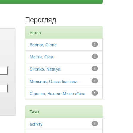
Перегляд
Автор
Bodnar, Olena
1
Melnik, Olga
1
Sirenko, Natalya
1
Мельник, Ольга Іванівна
1
Сіренко, Наталя Миколаївна
1
Тема
activity
1