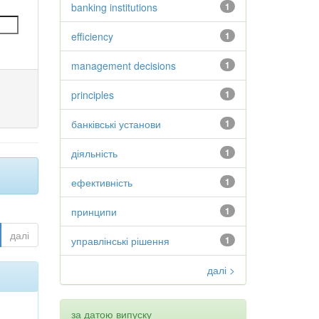
banking institutions
1
efficiency
1
management decisions
1
principles
1
банківські установи
1
діяльність
1
ефективність
1
принципи
1
далі
управлінські рішення
1
далі >
за датою випуску