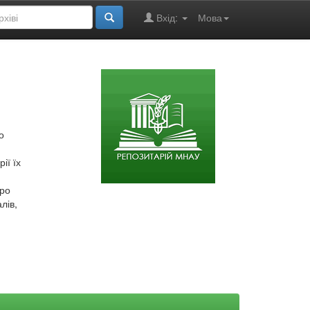
Вхід:
Мова
о
ії їх
про
лів,