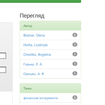
Перегляд
Автор
Bodnar, Olena
2
Horka, Liudmyla
1
Oreshko, Angelina
1
Горька, Л. А.
1
Орешко, А. Ф.
1
Тема
фінансові інструменти
2