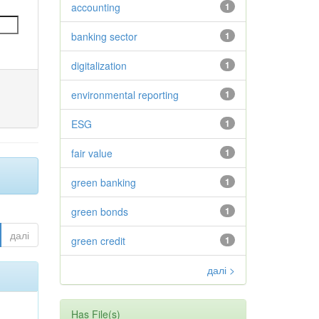
accounting
1
banking sector
1
digitalization
1
environmental reporting
1
ESG
1
fair value
1
green banking
1
green bonds
1
далі
green credit
1
далі >
Has File(s)