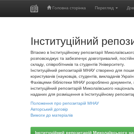
Головна сторінка
Перегляд
Дов
Skip
navigation
Інституційний репоз
Вітаємо в Інституційному репозитарії Миколаївського
розповсюджує та забезпечує довготривалий, постійн
складу, співробітників та студентів Університету.
Інституційний репозитарій МНАУ створено для пошир
користувачів (науковців, студентів, викладачів України
Фахівцями бібліотеки МНАУ розроблено документи, 
інституційний репозитарій Миколаївського національ
наданих для розміщення в Інституційному репозита
Положення про репозитарій МНАУ
Авторський договір
Вимоги до матеріалів
Інституційний репозитарій Миколаївського на