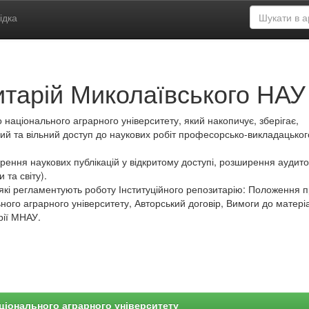
ідка
итарій Миколаївського НАУ
 національного аграрного університету, який накопичує, зберігає,
ий та вільний доступ до наукових робіт професорсько-викладацьког
ення наукових публікацій у відкритому доступі, розширення аудитор
 та світу).
які регламентують роботу Інституційного репозитарію: Положення 
ного аграрного університету, Авторський договір, Вимоги до матеріа
рії МНАУ.
ціонального аграрного університету