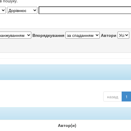
в пошуку.
Впорядкування
Автори
назад
1
Автор(и)