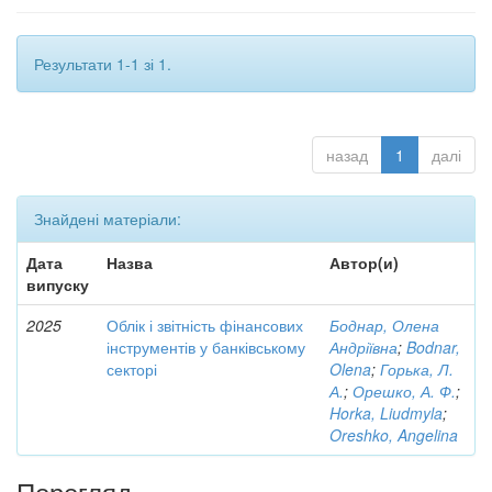
Результати 1-1 зі 1.
назад
1
далі
Знайдені матеріали:
Дата
Назва
Автор(и)
випуску
2025
Облік і звітність фінансових
Боднар, Олена
інструментів у банківському
Андріївна
;
Bodnar,
секторі
Olena
;
Горька, Л.
А.
;
Орешко, А. Ф.
;
Horka, Liudmyla
;
Oreshko, Angelina
Перегляд