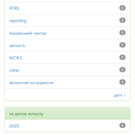
IFRS
1
reporting
1
банківський сектор
1
звітність
1
МСФЗ
1
облік
1
фінансові інструменти
1
далі >
за датою випуску
2025
1