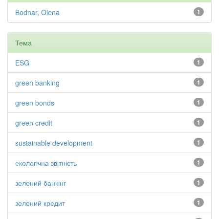
Bodnar, Olena
1
Тема
ESG
1
green banking
1
green bonds
1
green credit
1
sustainable development
1
екологічна звітність
1
зелений банкінг
1
зелений кредит
1