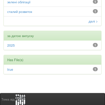
зелені облігації
1
сталий розвиток
1
далі >
за датою випуску
2025
1
Has File(s)
true
1
Тема від