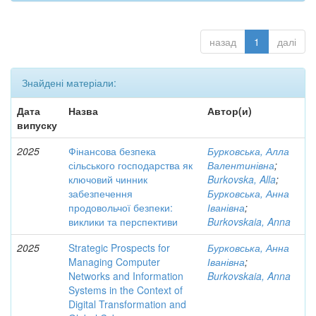
назад
1
далі
Знайдені матеріали:
Дата
Назва
Автор(и)
випуску
2025
Фінансова безпека
Бурковська, Алла
сільського господарства як
Валентинівна
;
ключовий чинник
Burkovska, Alla
;
забезпечення
Бурковська, Анна
продовольчої безпеки:
Іванівна
;
виклики та перспективи
Burkovskaia, Anna
2025
Strategic Prospects for
Бурковська, Анна
Managing Computer
Іванівна
;
Networks and Information
Burkovskaia, Anna
Systems in the Context of
Digital Transformation and