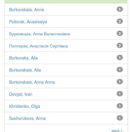
Burkovskaia, Anna
5
Poltorak, Anastasiya
2
Бурковська, Алла Валентинівна
2
Полторак, Анастасія Сергіївна
2
Burkovska, Alla
1
Burkovskaia, Alla
1
Burkovskaia, Anna Anna
1
Dovgal, Ivan
1
Khristenko, Olga
1
Sukhorukova, Anna
1
далі >