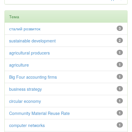
Тема
сталий розвиток
3
sustainable development
2
agricultural producers
1
agriculture
1
Big Four accounting firms
1
business strategy
1
circular economy
1
Community Material Reuse Rate
1
computer networks
1