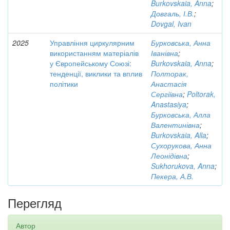
Burkovskaia, Anna
;
Довгаль, І.В.
;
Dovgal, Ivan
2025
Управління циркулярним
Бурковська, Анна
використанням матеріалів
Іванівна
;
у Європейському Союзі:
Burkovskaia, Anna
;
тенденції, виклики та вплив
Полторак,
політики
Анастасія
Сергіївна
;
Poltorak,
Anastasiya
;
Бурковська, Алла
Валентинівна
;
Burkovskaia, Alla
;
Сухорукова, Анна
Леонідівна
;
Sukhorukova, Anna
;
Пекера, А.В.
Перегляд
Автор