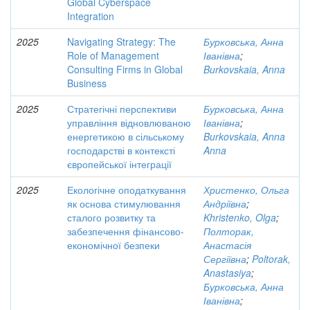
Global Cyberspace
Integration
2025
Navigating Strategy: The
Бурковська, Анна
Role of Management
Іванівна
;
Consulting Firms in Global
Burkovskaia, Anna
Business
2025
Стратегічні перспективи
Бурковська, Анна
управління відновлюваною
Іванівна
;
енергетикою в сільському
Burkovskaia, Anna
господарстві в контексті
Anna
європейської інтеграції
2025
Екологічне оподаткування
Христенко, Ольга
як основа стимулювання
Андріївна
;
сталого розвитку та
Khristenko, Olga
;
забезпечення фінансово-
Полторак,
економічної безпеки
Анастасія
Сергіївна
;
Poltorak,
Anastasiya
;
Бурковська, Анна
Іванівна
;