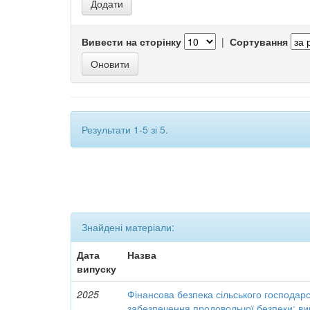
Вивести на сторінку
|
Сортування
Результати 1-5 зі 5.
Знайдені матеріали:
Дата
Назва
випуску
2025
Фінансова безпека сільського господар
забезпечення продовольчої безпеки: ви