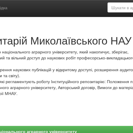
ідка
итарій Миколаївського НАУ
 національного аграрного університету, який накопичує, зберігає,
ий та вільний доступ до наукових робіт професорсько-викладацьког
ення наукових публікацій у відкритому доступі, розширення аудитор
 та світу).
які регламентують роботу Інституційного репозитарію: Положення 
ного аграрного університету, Авторський договір, Вимоги до матеріа
рії МНАУ.
ціонального аграрного університету