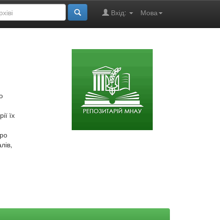
Вхід:
Мова
о
ії їх
про
лів,