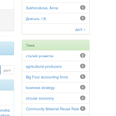
Sukhorukova, Anna
1
Довгаль, І.В.
1
далі >
Тема
сталий розвиток
2
agricultural producers
1
далі
Big Four accounting firms
1
business strategy
1
circular economy
1
Community Material Reuse Rate
1
ovska,
vskaia,