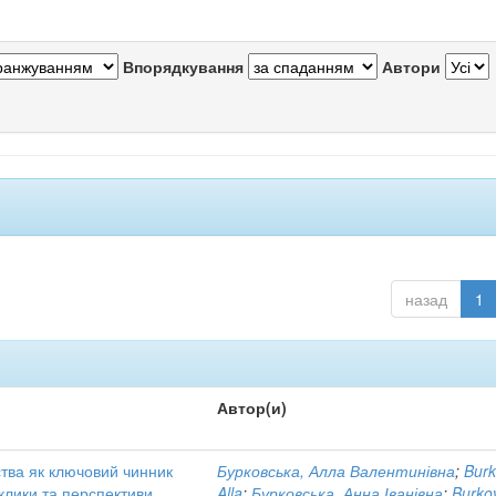
Впорядкування
Автори
назад
1
Автор(и)
ства як ключовий чинник
Бурковська, Алла Валентинівна
;
Burk
клики та перспективи
Alla
;
Бурковська, Анна Іванівна
;
Burko