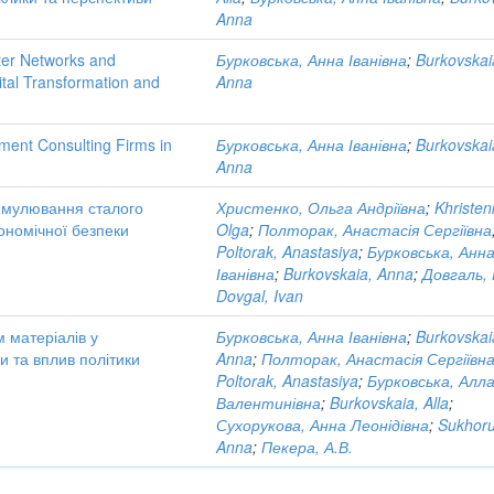
Anna
ter Networks and
Бурковська, Анна Іванівна
;
Burkovskai
ital Transformation and
Anna
ment Consulting Firms in
Бурковська, Анна Іванівна
;
Burkovskai
Anna
тимулювання сталого
Христенко, Ольга Андріївна
;
Khristen
ономічної безпеки
Olga
;
Полторак, Анастасія Сергіївна
Poltorak, Anastasiya
;
Бурковська, Анн
Іванівна
;
Burkovskaia, Anna
;
Довгаль, І
Dovgal, Ivan
 матеріалів у
Бурковська, Анна Іванівна
;
Burkovskai
и та вплив політики
Anna
;
Полторак, Анастасія Сергіївн
Poltorak, Anastasiya
;
Бурковська, Алл
Валентинівна
;
Burkovskaia, Alla
;
Сухорукова, Анна Леонідівна
;
Sukhoru
Anna
;
Пекера, А.В.