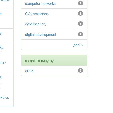
computer networks
1
a,
CO₂ emissions
1
cybersecurity
1
a,
digital development
1
далі >
ko,
;
а
за датою випуску
.В.
;
2025
5
a,
а
;
а
kova,