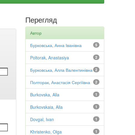
Перегляд
Автор
Бурковська, Анна Іванівна
5
Poltorak, Anastasiya
2
Бурковська, Алла Валентинівна
2
Полторак, Анастасія Сергіївна
2
Burkovska, Alla
1
Burkovskaia, Alla
1
Dovgal, Ivan
1
Khristenko, Olga
1