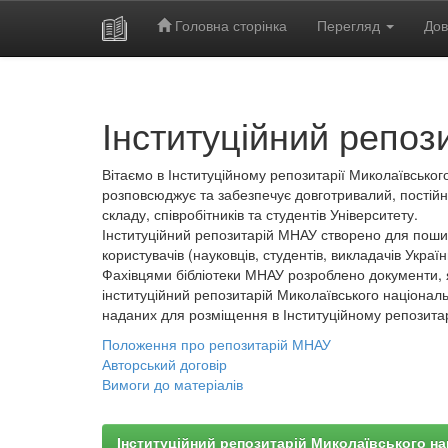
Головна сторінка
Перегляд
Дов
Skip
navigation
Інституційний репоз
Вітаємо в Інституційному репозитарії Миколаївського
розповсюджує та забезпечує довготривалий, постійн
складу, співробітників та студентів Університету.
Інституційний репозитарій МНАУ створено для пошир
користувачів (науковців, студентів, викладачів України
Фахівцями бібліотеки МНАУ розроблено документи, 
інституційний репозитарій Миколаївського національ
наданих для розміщення в Інституційному репозита
Положення про репозитарій МНАУ
Авторський договір
Вимоги до матеріалів
Інституційний репозитарій Миколаївського на