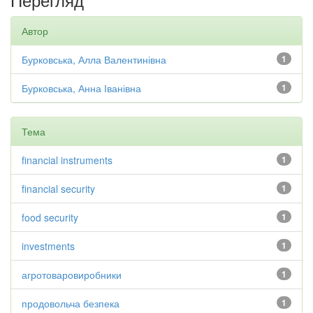
Автор
Бурковська, Алла Валентинівна
1
Бурковська, Анна Іванівна
1
Тема
financial instruments
1
financial security
1
food security
1
investments
1
агротоваровиробники
1
продовольча безпека
1