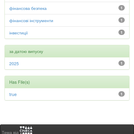
фінансова безпека
1
фінансові інструменти
1
інвестиції
1
за датою випуску
2025
1
Has File(s)
true
1
Тема від