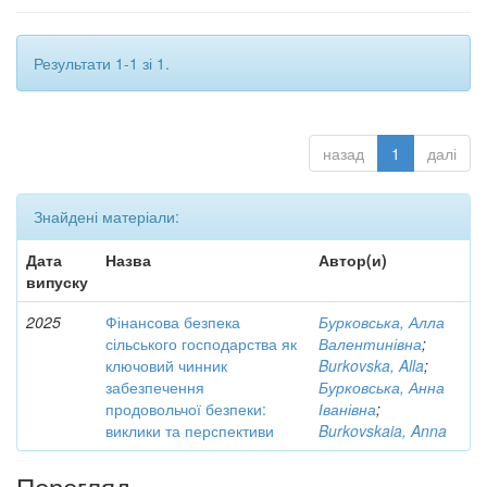
Результати 1-1 зі 1.
назад
1
далі
Знайдені матеріали:
Дата
Назва
Автор(и)
випуску
2025
Фінансова безпека
Бурковська, Алла
сільського господарства як
Валентинівна
;
ключовий чинник
Burkovska, Alla
;
забезпечення
Бурковська, Анна
продовольчої безпеки:
Іванівна
;
виклики та перспективи
Burkovskaia, Anna
Перегляд