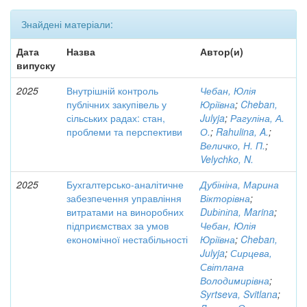
Знайдені матеріали:
Дата
Назва
Автор(и)
випуску
2025
Внутрішній контроль
Чебан, Юлія
публічних закупівель у
Юріївна
;
Cheban,
сільських радах: стан,
Julyja
;
Рагуліна, А.
проблеми та перспективи
О.
;
Rahulina, A.
;
Величко, Н. П.
;
Velychko, N.
2025
Бухгалтерсько-аналітичне
Дубініна, Марина
забезпечення управління
Вікторівна
;
витратами на виноробних
Dubіnіna, Marina
;
підприємствах за умов
Чебан, Юлія
економічної нестабільності
Юріївна
;
Cheban,
Julyja
;
Сирцева,
Світлана
Володимирівна
;
Syrtseva, Svitlana
;