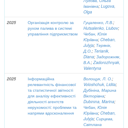
Лугова, Ольга
Іванівна
;
Lugova,
Olga
2025
Організація контролю за
Гуцаленко, Л.В.
;
рухом палива в системі
Hutsalenko, Liubov
;
управління підприємством
Чебан, Юлія
Юріївна
;
Cheban,
Julyja
;
Терянік,
Д.О.
;
Terianik,
Diana
;
Задорожняк,
В.А.
;
Zadorozhnyak,
Valentyna
2025
Інформаційна
Волощук, Л. О.
;
релевантність фінансової
Voloshchuk, Lidiia
;
та статистичної звітності
Дубініна, Марина
для аналізу ефективності
Вікторівна
;
діяльності агентств
Dubіnіna, Marina
;
нерухомості: проблеми та
Чебан, Юлія
напрями вдосконалення
Юріївна
;
Cheban,
Julyja
;
Сирцева,
Світлана