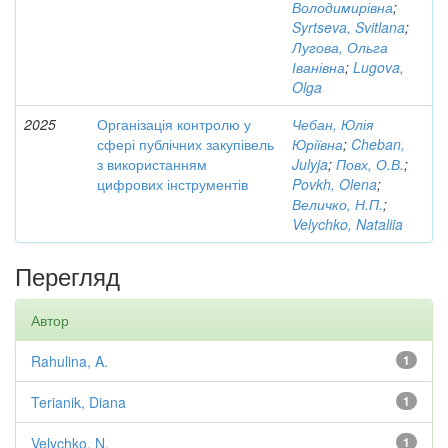
Володимирівна
;
Syrtseva, Svitlana
;
Лугова, Ольга
Іванівна
;
Lugova,
Olga
2025
Організація контролю у
Чебан, Юлія
сфері публічних закупівель
Юріївна
;
Cheban,
з використанням
Julyja
;
Повх, О.В.
;
цифрових інструментів
Povkh, Olena
;
Величко, Н.П.
;
Velychko, Nataliia
Перегляд
Автор
Rahulina, A.
1
Terianik, Diana
1
Velychko, N.
1