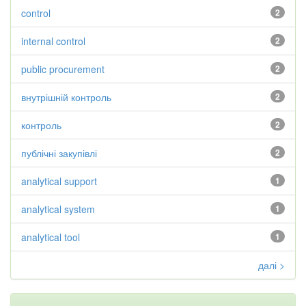
control
2
internal control
2
public procurement
2
внутрішній контроль
2
контроль
2
публічні закупівлі
2
analytical support
1
analytical system
1
analytical tool
1
далі >