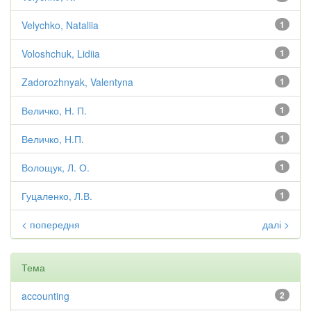
Velychko, Nataliia
1
Voloshchuk, Lidiia
1
Zadorozhnyak, Valentyna
1
Величко, Н. П.
1
Величко, Н.П.
1
Волощук, Л. О.
1
Гуцаленко, Л.В.
1
< попередня
далі >
Тема
accounting
2