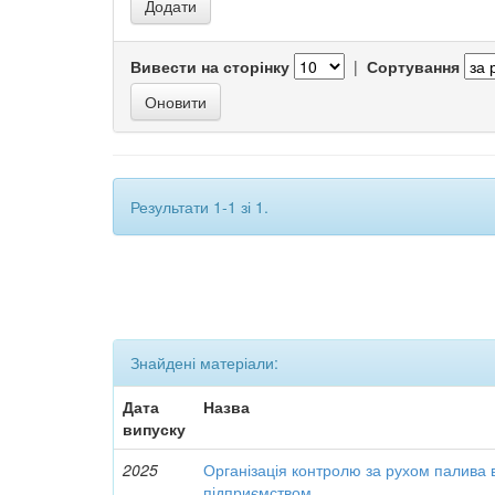
Вивести на сторінку
|
Сортування
Результати 1-1 зі 1.
Знайдені матеріали:
Дата
Назва
випуску
2025
Організація контролю за рухом палива 
підприємством