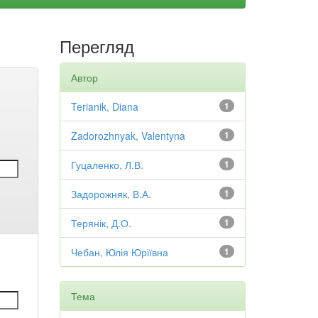
Перегляд
Автор
Terianik, Diana
1
Zadorozhnyak, Valentyna
1
Гуцаленко, Л.В.
1
Задорожняк, В.А.
1
Терянік, Д.О.
1
Чебан, Юлія Юріївна
1
Тема