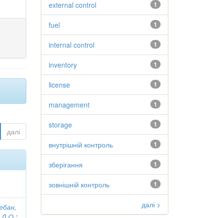
external control
1
fuel
1
internal control
1
inventory
1
license
1
management
1
storage
1
далі
внутрішній контроль
1
зберігання
1
зовнішній контроль
1
далі >
ебан,
 Д.О.
;