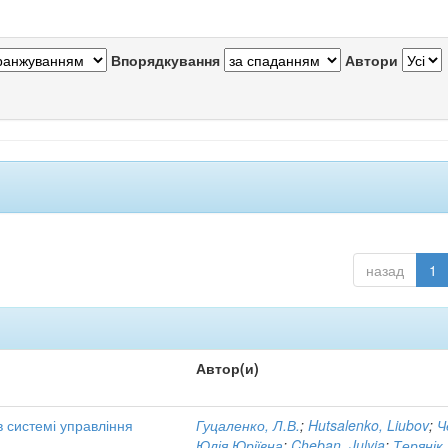
Впорядкування
Автори
назад
1
Автор(и)
в системі управління
Гуцаленко, Л.В.
;
Hutsalenko, Liubov
;
Ч
Юлія Юріївна
;
Cheban, Julyja
;
Терянік,