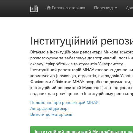
Головна сторінка
Перегляд
Дов
Skip
navigation
Інституційний репоз
Вітаємо в Інституційному репозитарії Миколаївського
розповсюджує та забезпечує довготривалий, постійн
складу, співробітників та студентів Університету.
Інституційний репозитарій МНАУ створено для пошир
користувачів (науковців, студентів, викладачів України
Фахівцями бібліотеки МНАУ розроблено документи, 
інституційний репозитарій Миколаївського національ
наданих для розміщення в Інституційному репозита
Положення про репозитарій МНАУ
Авторський договір
Вимоги до матеріалів
Інституційний репозитарій Миколаївського на