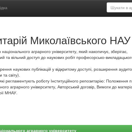
ідка
итарій Миколаївського НАУ
 національного аграрного університету, який накопичує, зберігає,
ий та вільний доступ до наукових робіт професорсько-викладацьког
ення наукових публікацій у відкритому доступі, розширення аудитор
 та світу).
які регламентують роботу Інституційного репозитарію: Положення 
ного аграрного університету, Авторський договір, Вимоги до матеріа
рії МНАУ.
ціонального аграрного університету