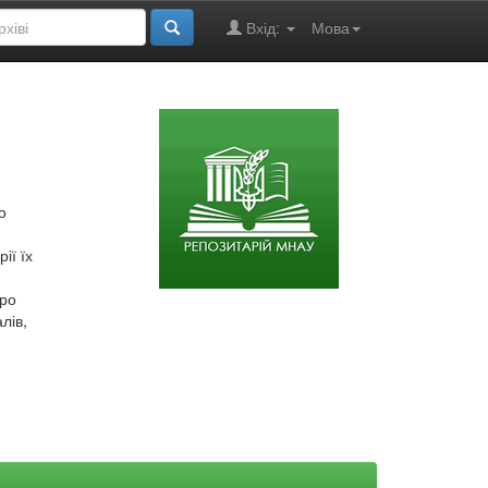
Вхід:
Мова
о
ії їх
про
лів,