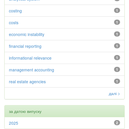
costing
1
costs
1
economic instability
1
financial reporting
1
informational relevance
1
management accounting
1
real estate agencies
1
далі >
за датою випуску
2025
2