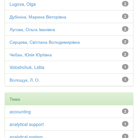
Lugova, Olga
2
Дубініна, Марина Вікторівна
2
Лугова, Ольга Іванівна
2
Сирцева, Світлана Володимирівна
2
Чебан, Юлія Юріївна
2
Voloshchuk, Lidiia
1
Волощук, Л. О.
1
Тема
accounting
2
analytical support
1
analytical system
1