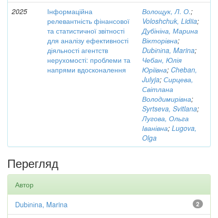
2025
Інформаційна
Волощук, Л. О.
;
релевантність фінансової
Voloshchuk, Lidiia
;
та статистичної звітності
Дубініна, Марина
для аналізу ефективності
Вікторівна
;
діяльності агентств
Dubіnіna, Marina
;
нерухомості: проблеми та
Чебан, Юлія
напрями вдосконалення
Юріївна
;
Cheban,
Julyja
;
Сирцева,
Світлана
Володимирівна
;
Syrtseva, Svitlana
;
Лугова, Ольга
Іванівна
;
Lugova,
Olga
Перегляд
Автор
Dubіnіna, Marina
2