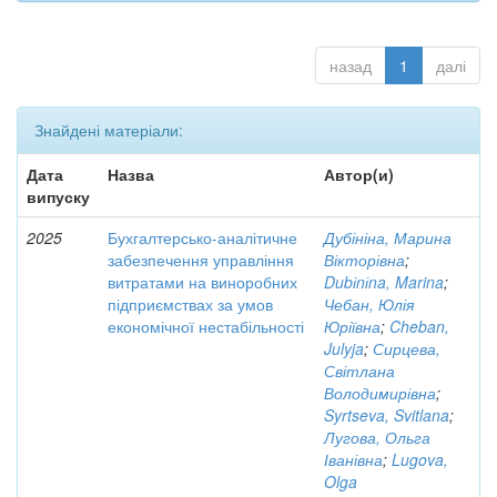
назад
1
далі
Знайдені матеріали:
Дата
Назва
Автор(и)
випуску
2025
Бухгалтерсько-аналітичне
Дубініна, Марина
забезпечення управління
Вікторівна
;
витратами на виноробних
Dubіnіna, Marina
;
підприємствах за умов
Чебан, Юлія
економічної нестабільності
Юріївна
;
Cheban,
Julyja
;
Сирцева,
Світлана
Володимирівна
;
Syrtseva, Svitlana
;
Лугова, Ольга
Іванівна
;
Lugova,
Olga