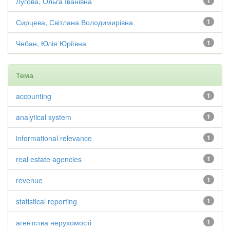
Лугова, Ольга Іванівна
1
Сирцева, Світлана Володимирівна
1
Чебан, Юлія Юріївна
1
Тема
accounting
1
analytical system
1
informational relevance
1
real estate agencies
1
revenue
1
statistical reporting
1
агентства нерухомості
1