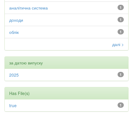
аналітична система
1
доходи
1
облік
1
далі >
за датою випуску
2025
1
Has File(s)
true
1