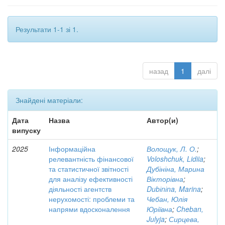
Результати 1-1 зі 1.
назад
1
далі
Знайдені матеріали:
Дата
Назва
Автор(и)
випуску
2025
Інформаційна
Волощук, Л. О.
;
релевантність фінансової
Voloshchuk, Lidiia
;
та статистичної звітності
Дубініна, Марина
для аналізу ефективності
Вікторівна
;
діяльності агентств
Dubіnіna, Marina
;
нерухомості: проблеми та
Чебан, Юлія
напрями вдосконалення
Юріївна
;
Cheban,
Julyja
;
Сирцева,