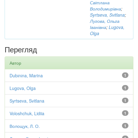
Світлана
Володимирівна
;
Syrtseva, Svitlana
;
Лугова, Ольга
Іванівна
;
Lugova,
Olga
Перегляд
Автор
Dubіnіna, Marina
1
Lugova, Olga
1
Syrtseva, Svitlana
1
Voloshchuk, Lidiia
1
Волощук, Л. О.
1