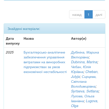
назад
1
далі
Знайдені матеріали:
Дата
Назва
Автор(и)
випуску
2025
Бухгалтерсько-аналітичне
Дубініна, Марина
забезпечення управління
Вікторівна
;
витратами на виноробних
Dubіnіna, Marina
;
підприємствах за умов
Чебан, Юлія
економічної нестабільності
Юріївна
;
Cheban,
Julyja
;
Сирцева,
Світлана
Володимирівна
;
Syrtseva, Svitlana
;
Лугова, Ольга
Іванівна
;
Lugova,
Olga