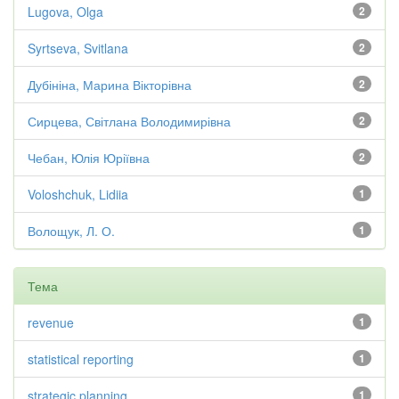
Lugova, Olga
2
Syrtseva, Svitlana
2
Дубініна, Марина Вікторівна
2
Сирцева, Світлана Володимирівна
2
Чебан, Юлія Юріївна
2
Voloshchuk, Lidiia
1
Волощук, Л. О.
1
Тема
revenue
1
statistical reporting
1
strategic planning
1