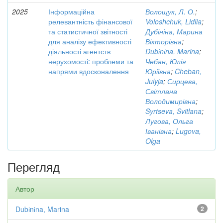
2025
Інформаційна
Волощук, Л. О.
;
релевантність фінансової
Voloshchuk, Lidiia
;
та статистичної звітності
Дубініна, Марина
для аналізу ефективності
Вікторівна
;
діяльності агентств
Dubіnіna, Marina
;
нерухомості: проблеми та
Чебан, Юлія
напрями вдосконалення
Юріївна
;
Cheban,
Julyja
;
Сирцева,
Світлана
Володимирівна
;
Syrtseva, Svitlana
;
Лугова, Ольга
Іванівна
;
Lugova,
Olga
Перегляд
Автор
Dubіnіna, Marina
2