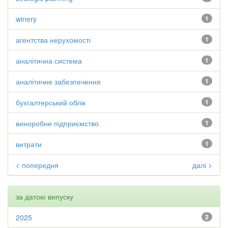
winery
1
агентства нерухомості
1
аналітична система
1
аналітичне забезпечення
1
бухгалтерський облік
1
виноробне підприємство
1
витрати
1
< попередня
далі >
за датою випуску
2025
2