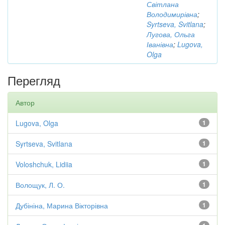
Світлана
Володимирівна
;
Syrtseva, Svitlana
;
Лугова, Ольга
Іванівна
;
Lugova,
Olga
Перегляд
Автор
Lugova, Olga
1
Syrtseva, Svitlana
1
Voloshchuk, Lidiia
1
Волощук, Л. О.
1
Дубініна, Марина Вікторівна
1