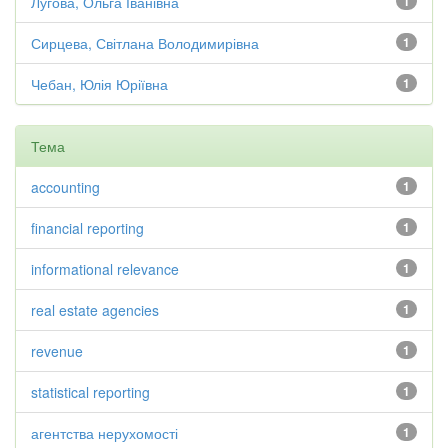
Лугова, Ольга Іванівна
1
Сирцева, Світлана Володимирівна
1
Чебан, Юлія Юріївна
1
Тема
accounting
1
financial reporting
1
informational relevance
1
real estate agencies
1
revenue
1
statistical reporting
1
агентства нерухомості
1