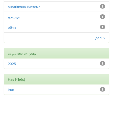
аналітична система
1
доходи
1
облік
1
далі >
за датою випуску
2025
1
Has File(s)
true
1