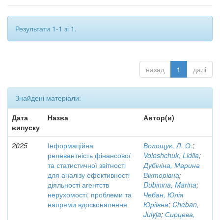
Результати 1-1 зі 1.
назад
1
далі
Знайдені матеріали:
Дата
Назва
Автор(и)
випуску
2025
Інформаційна
Волощук, Л. О.
;
релевантність фінансової
Voloshchuk, Lidiia
;
та статистичної звітності
Дубініна, Марина
для аналізу ефективності
Вікторівна
;
діяльності агентств
Dubіnіna, Marina
;
нерухомості: проблеми та
Чебан, Юлія
напрями вдосконалення
Юріївна
;
Cheban,
Julyja
;
Сирцева,