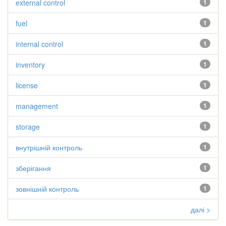
external control
1
fuel
1
internal control
1
inventory
1
license
1
management
1
storage
1
внутрішній контроль
1
зберігання
1
зовнішній контроль
1
далі >