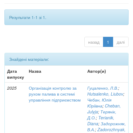
Результати 1-1 зі 1.
назад
1
далі
Знайдені матеріали:
Дата
Назва
Автор(и)
випуску
2025
Організація контролю за
Гуцаленко, Л.В.
;
рухом палива в системі
Hutsalenko, Liubov
;
управління підприємством
Чебан, Юлія
Юріївна
;
Cheban,
Julyja
;
Терянік,
Д.О.
;
Terianik,
Diana
;
Задорожняк,
В.А.
;
Zadorozhnyak,