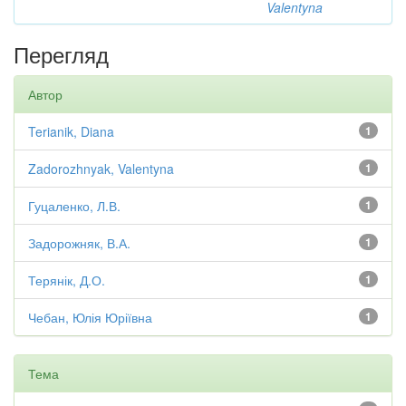
Valentyna
Перегляд
Автор
Terianik, Diana
1
Zadorozhnyak, Valentyna
1
Гуцаленко, Л.В.
1
Задорожняк, В.А.
1
Терянік, Д.О.
1
Чебан, Юлія Юріївна
1
Тема