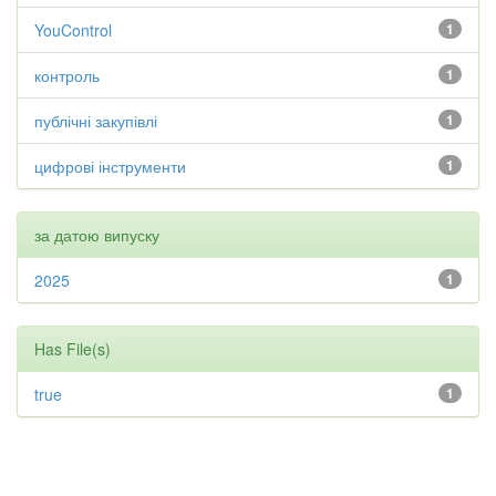
YouControl
1
контроль
1
публічні закупівлі
1
цифрові інструменти
1
за датою випуску
2025
1
Has File(s)
true
1