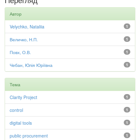
Автор
Velychko, Nataliia
1
Величко, Н.П.
1
Повх, О.В.
1
Чебан, Юлія Юріївна
1
Тема
Clarity Project
1
control
1
digital tools
1
public procurement
1