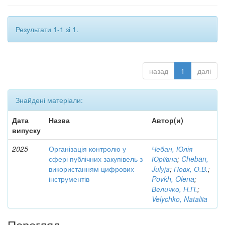
Результати 1-1 зі 1.
назад
1
далі
Знайдені матеріали:
Дата
Назва
Автор(и)
випуску
2025
Організація контролю у
Чебан, Юлія
сфері публічних закупівель з
Юріївна
;
Cheban,
використанням цифрових
Julyja
;
Повх, О.В.
;
інструментів
Povkh, Olena
;
Величко, Н.П.
;
Velychko, Nataliia
Перегляд