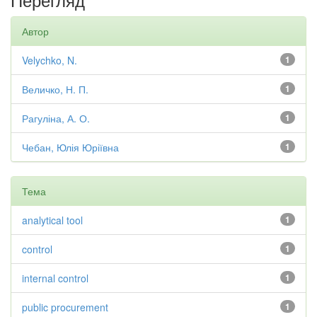
Автор
Velychko, N.
1
Величко, Н. П.
1
Рагуліна, А. О.
1
Чебан, Юлія Юріївна
1
Тема
analytical tool
1
control
1
internal control
1
public procurement
1