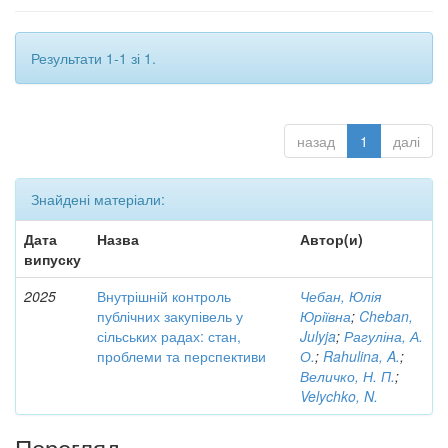
Результати 1-1 зі 1.
назад
1
далі
Знайдені матеріали:
Дата
Назва
Автор(и)
випуску
2025
Внутрішній контроль
Чебан, Юлія
публічних закупівель у
Юріївна
;
Cheban,
сільських радах: стан,
Julyja
;
Рагуліна, А.
проблеми та перспективи
О.
;
Rahulina, A.
;
Величко, Н. П.
;
Velychko, N.
Перегляд