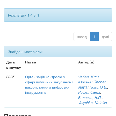
Результати 1-1 зі 1.
назад
1
далі
Знайдені матеріали:
Дата
Назва
Автор(и)
випуску
2025
Організація контролю у
Чебан, Юлія
сфері публічних закупівель з
Юріївна
;
Cheban,
використанням цифрових
Julyja
;
Повх, О.В.
;
інструментів
Povkh, Olena
;
Величко, Н.П.
;
Velychko, Nataliia
Перегляд