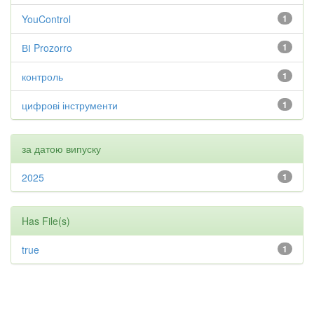
YouControl
1
ВІ Prozorro
1
контроль
1
цифрові інструменти
1
за датою випуску
2025
1
Has File(s)
true
1