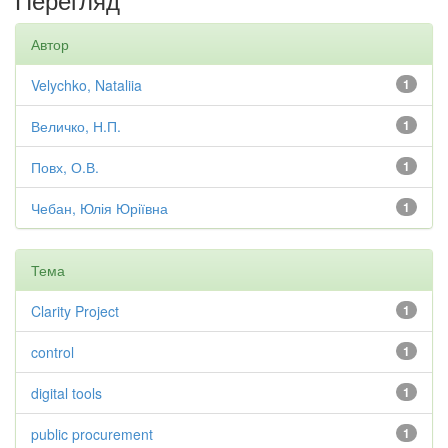
Автор
Velychko, Nataliia
1
Величко, Н.П.
1
Повх, О.В.
1
Чебан, Юлія Юріївна
1
Тема
Clarity Project
1
control
1
digital tools
1
public procurement
1