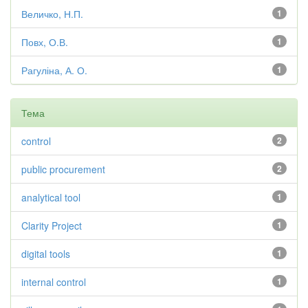
Величко, Н.П.
1
Повх, О.В.
1
Рагуліна, А. О.
1
Тема
control
2
public procurement
2
analytical tool
1
Clarity Project
1
digital tools
1
internal control
1