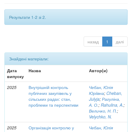
Результати 1-2 зі 2.
назад
1
далі
Знайдені матеріали:
Дата
Назва
Автор(и)
випуску
2025
Внутрішній контроль
Чебан, Юлія
публічних закупівель у
Юріївна
;
Cheban,
сільських радах: стан,
Julyja
;
Рагуліна,
проблеми та перспективи
А. О.
;
Rahulina, A.
;
Величко, Н. П.
;
Velychko, N.
2025
Організація контролю у
Чебан, Юлія