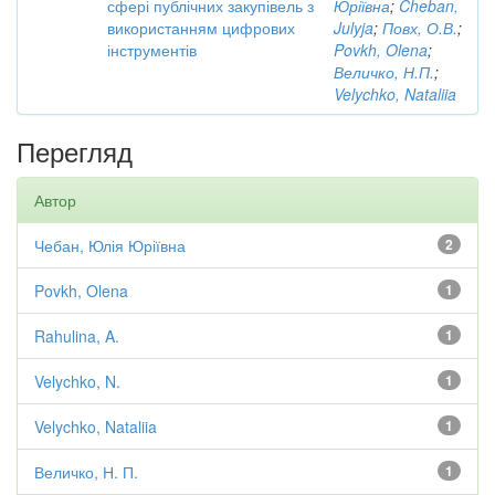
сфері публічних закупівель з
Юріївна
;
Cheban,
використанням цифрових
Julyja
;
Повх, О.В.
;
інструментів
Povkh, Olena
;
Величко, Н.П.
;
Velychko, Nataliia
Перегляд
Автор
Чебан, Юлія Юріївна
2
Povkh, Olena
1
Rahulina, A.
1
Velychko, N.
1
Velychko, Nataliia
1
Величко, Н. П.
1