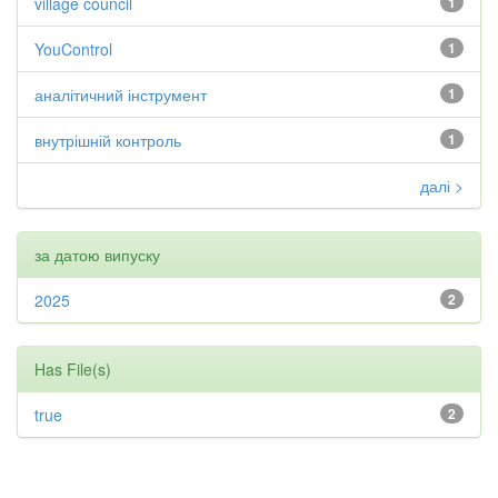
village council
1
YouControl
1
аналітичний інструмент
1
внутрішній контроль
1
далі >
за датою випуску
2025
2
Has File(s)
true
2