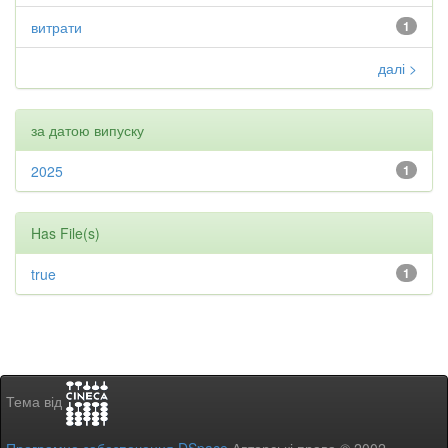
витрати
1
далі >
за датою випуску
2025
1
Has File(s)
true
1
Тема від