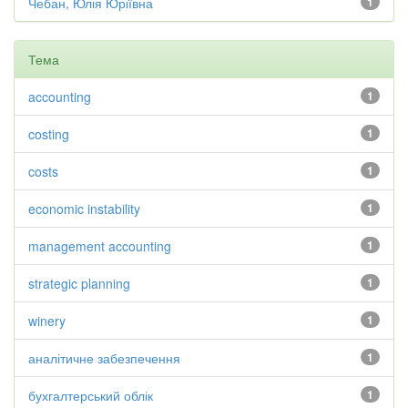
Чебан, Юлія Юріївна
1
Тема
accounting
1
costing
1
costs
1
economic instability
1
management accounting
1
strategic planning
1
winery
1
аналітичне забезпечення
1
бухгалтерський облік
1