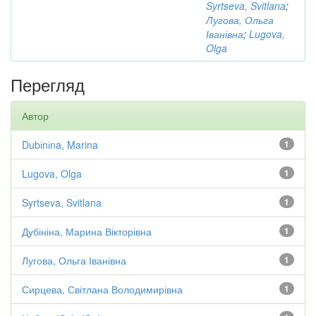
Syrtseva, Svitlana
;
Лугова, Ольга
Іванівна
;
Lugova,
Olga
Перегляд
Автор
Dubіnіna, Marina
1
Lugova, Olga
1
Syrtseva, Svitlana
1
Дубініна, Марина Вікторівна
1
Лугова, Ольга Іванівна
1
Сирцева, Світлана Володимирівна
1