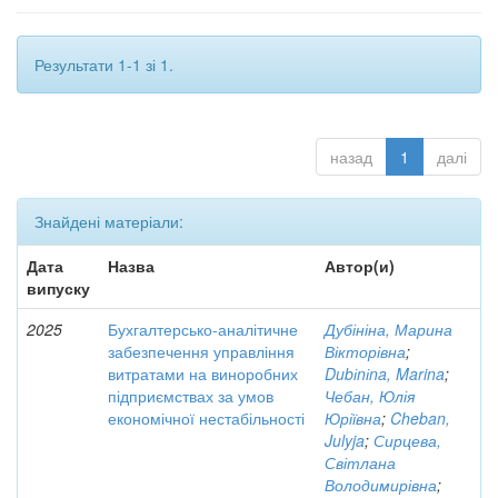
Результати 1-1 зі 1.
назад
1
далі
Знайдені матеріали:
Дата
Назва
Автор(и)
випуску
2025
Бухгалтерсько-аналітичне
Дубініна, Марина
забезпечення управління
Вікторівна
;
витратами на виноробних
Dubіnіna, Marina
;
підприємствах за умов
Чебан, Юлія
економічної нестабільності
Юріївна
;
Cheban,
Julyja
;
Сирцева,
Світлана
Володимирівна
;