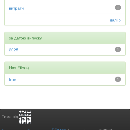
витрати
1
далі >
за датою випуску
2025
1
Has File(s)
true
1
Тема від