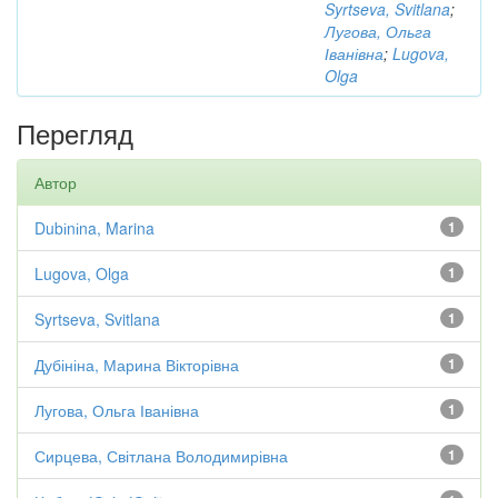
Syrtseva, Svitlana
;
Лугова, Ольга
Іванівна
;
Lugova,
Olga
Перегляд
Автор
Dubіnіna, Marina
1
Lugova, Olga
1
Syrtseva, Svitlana
1
Дубініна, Марина Вікторівна
1
Лугова, Ольга Іванівна
1
Сирцева, Світлана Володимирівна
1