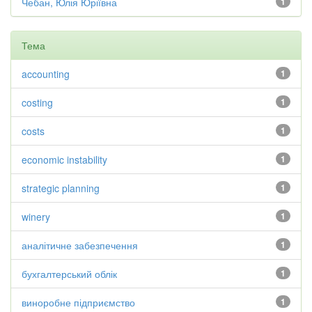
Чебан, Юлія Юріївна
1
Тема
accounting
1
costing
1
costs
1
economic instability
1
strategic planning
1
winery
1
аналітичне забезпечення
1
бухгалтерський облік
1
виноробне підприємство
1