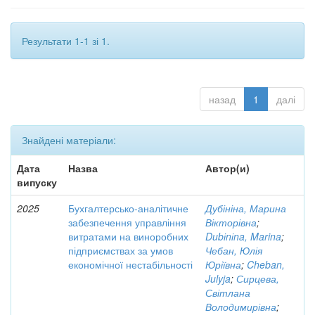
Результати 1-1 зі 1.
назад
1
далі
Знайдені матеріали:
Дата
Назва
Автор(и)
випуску
2025
Бухгалтерсько-аналітичне
Дубініна, Марина
забезпечення управління
Вікторівна
;
витратами на виноробних
Dubіnіna, Marina
;
підприємствах за умов
Чебан, Юлія
економічної нестабільності
Юріївна
;
Cheban,
Julyja
;
Сирцева,
Світлана
Володимирівна
;