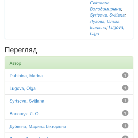
Світлана
Володимирівна
;
Syrtseva, Svitlana
;
Лугова, Ольга
Іванівна
;
Lugova,
Olga
Перегляд
Автор
Dubіnіna, Marina
1
Lugova, Olga
1
Syrtseva, Svitlana
1
Волощук, Л. О.
1
Дубініна, Марина Вікторівна
1