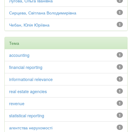
Лугова, Ольга Іванівна
1
Сирцева, Світлана Володимирівна
1
Чебан, Юлія Юріївна
1
Тема
accounting
1
financial reporting
1
informational relevance
1
real estate agencies
1
revenue
1
statistical reporting
1
агентства нерухомості
1