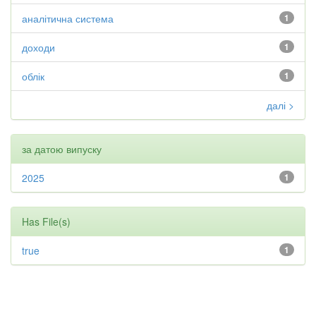
аналітична система
1
доходи
1
облік
1
далі >
за датою випуску
2025
1
Has File(s)
true
1