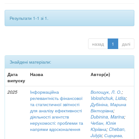
Результати 1-1 зі 1.
назад
1
далі
Знайдені матеріали:
Дата
Назва
Автор(и)
випуску
2025
Інформаційна
Волощук, Л. О.
;
релевантність фінансової
Voloshchuk, Lidiia
;
та статистичної звітності
Дубініна, Марина
для аналізу ефективності
Вікторівна
;
діяльності агентств
Dubіnіna, Marina
;
нерухомості: проблеми та
Чебан, Юлія
напрями вдосконалення
Юріївна
;
Cheban,
Julyja
;
Сирцева,