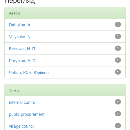
Автор
Rahulina, A.
1
Velychko, N.
1
Величко, Н. П.
1
Рагуліна, А. О.
1
Чебан, Юлія Юріївна
1
Тема
internal control
1
public procurement
1
village council
1