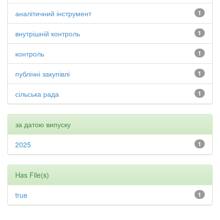
аналітичний інструмент
1
внутрішній контроль
1
контроль
1
публічні закупівлі
1
сільська рада
1
за датою випуску
2025
1
Has File(s)
true
1