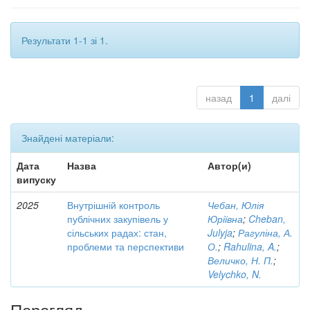
Результати 1-1 зі 1.
назад
1
далі
Знайдені матеріали:
Дата
Назва
Автор(и)
випуску
2025
Внутрішній контроль
Чебан, Юлія
публічних закупівель у
Юріївна
;
Cheban,
сільських радах: стан,
Julyja
;
Рагуліна, А.
проблеми та перспективи
О.
;
Rahulina, A.
;
Величко, Н. П.
;
Velychko, N.
Перегляд