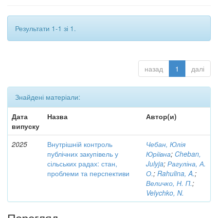
Результати 1-1 зі 1.
назад
1
далі
Знайдені матеріали:
Дата
Назва
Автор(и)
випуску
2025
Внутрішній контроль
Чебан, Юлія
публічних закупівель у
Юріївна
;
Cheban,
сільських радах: стан,
Julyja
;
Рагуліна, А.
проблеми та перспективи
О.
;
Rahulina, A.
;
Величко, Н. П.
;
Velychko, N.
Перегляд