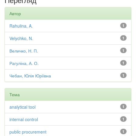
Автор
Rahulina, A.
1
Velychko, N.
1
Величко, Н. П.
1
Рагуліна, А. О.
1
Чебан, Юлія Юріївна
1
Тема
analytical tool
1
internal control
1
public procurement
1