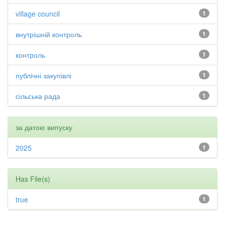
village council
1
внутрішній контроль
1
контроль
1
публічні закупівлі
1
сільська рада
1
за датою випуску
2025
1
Has File(s)
true
1