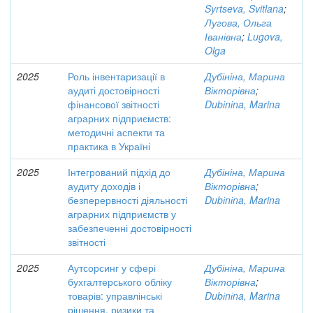
Syrtseva, Svitlana
;
Лугова, Ольга
Іванівна
;
Lugova,
Olga
2025
Роль інвентаризації в
Дубініна, Марина
аудиті достовірності
Вікторівна
;
фінансової звітності
Dubіnіna, Marina
аграрних підприємств:
методичні аспекти та
практика в Україні
2025
Інтегрований підхід до
Дубініна, Марина
аудиту доходів і
Вікторівна
;
безперервності діяльності
Dubіnіna, Marina
аграрних підприємств у
забезпеченні достовірності
звітності
2025
Аутсорсинг у сфері
Дубініна, Марина
бухгалтерського обліку
Вікторівна
;
товарів: управлінські
Dubіnіna, Marina
рішення, ризики та