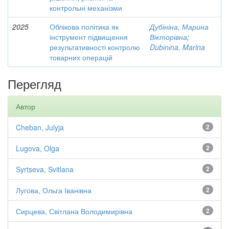
контрольні механізми
2025
Облікова політика як
Дубініна, Марина
інструмент підвищення
Вікторівна
;
результативності контролю
Dubіnіna, Marina
товарних операцій
Перегляд
Автор
Cheban, Julyja
2
Lugova, Olga
2
Syrtseva, Svitlana
2
Лугова, Ольга Іванівна
2
Сирцева, Світлана Володимирівна
2