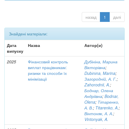
назад
1
далі
Знайдені матеріали:
Дата
Назва
Автор(и)
випуску
2025
Фінансовий контроль
Дубініна, Марина
виплат працівникам:
Вікторівна
;
ризики та способи їх
Dubіnіna, Marina
;
мінімізації
Загородній, А. Г.
;
Zahorodnii, A.
;
Боднар, Олена
Андріївна
;
Bodnar,
Olena
;
Тітаренко,
А. В.
;
Titarenko, A.
;
Вінтоняк, А. А.
;
Vintonyak, A.