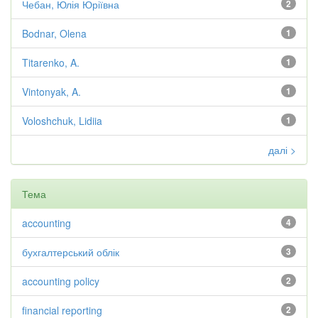
Чебан, Юлія Юріївна
2
Bodnar, Olena
1
Titarenko, A.
1
Vintonyak, A.
1
Voloshchuk, Lidiia
1
далі >
Тема
accounting
4
бухгалтерський облік
3
accounting policy
2
financial reporting
2