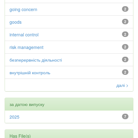
going concern
2
goods
2
internal control
2
risk management
2
безперервність діяльності
2
внутрішній контроль
2
далі >
за датою випуску
2025
7
Has File(s)