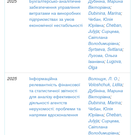
2025
Бухгалтерсько-аналітичне
Дубініна, Марина
забезпечення управління
Вікторівна
;
витратами на виноробних
Dubіnіna, Marina
;
підприємствах за умов
Чебан, Юлія
економічної нестабільності
Юріївна
;
Cheban,
Julyja
;
Сирцева,
Світлана
Володимирівна
;
Syrtseva, Svitlana
;
Лугова, Ольга
Іванівна
;
Lugova,
Olga
2025
Інформаційна
Волощук, Л. О.
;
релевантність фінансової
Voloshchuk, Lidiia
;
та статистичної звітності
Дубініна, Марина
для аналізу ефективності
Вікторівна
;
діяльності агентств
Dubіnіna, Marina
;
нерухомості: проблеми та
Чебан, Юлія
напрями вдосконалення
Юріївна
;
Cheban,
Julyja
;
Сирцева,
Світлана
Володимирівна
;