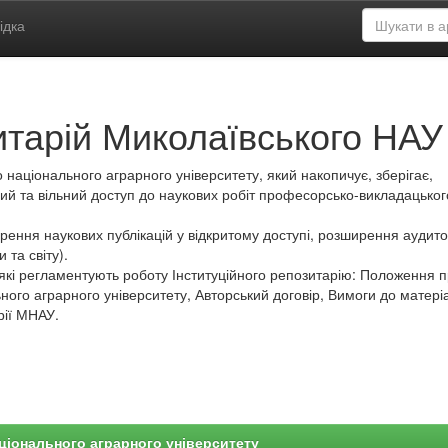
ідка
итарій Миколаївського НАУ
 національного аграрного університету, який накопичує, зберігає,
ий та вільний доступ до наукових робіт професорсько-викладацьког
ення наукових публікацій у відкритому доступі, розширення аудитор
 та світу).
які регламентують роботу Інституційного репозитарію: Положення 
ного аграрного університету, Авторський договір, Вимоги до матеріа
рії МНАУ.
ціонального аграрного університету