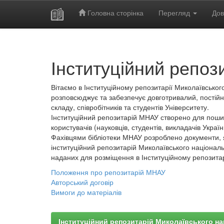
Головна сторінка
Перегляд
Дов
Skip
navigation
Інституційний репоз
Вітаємо в Інституційному репозитарії Миколаївського
розповсюджує та забезпечує довготривалий, постійн
складу, співробітників та студентів Університету.
Інституційний репозитарій МНАУ створено для пошир
користувачів (науковців, студентів, викладачів України
Фахівцями бібліотеки МНАУ розроблено документи, 
інституційний репозитарій Миколаївського національ
наданих для розміщення в Інституційному репозита
Положення про репозитарій МНАУ
Авторський договір
Вимоги до матеріалів
Інституційний репозитарій Миколаївського на