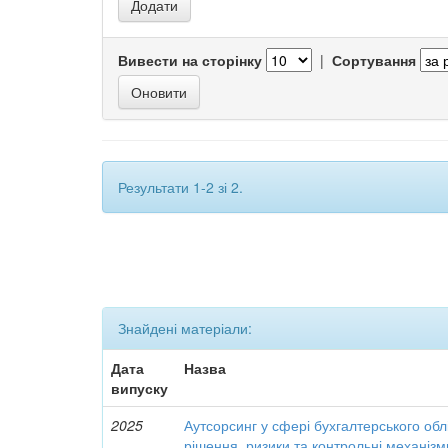
Вивести на сторінку
|
Сортування
Результати 1-2 зі 2.
Знайдені матеріали:
Дата
Назва
випуску
2025
Аутсорсинг у сфері бухгалтерського облі
рішення, ризики та контрольні механізм