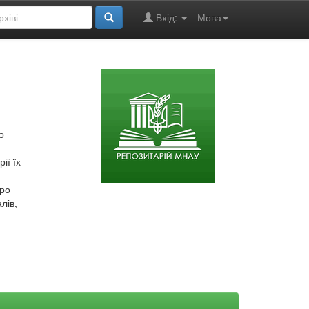
Вхід:
Мова
о
ії їх
про
лів,