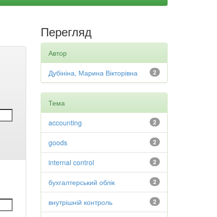
Перегляд
Автор
Дубініна, Марина Вікторівна
2
Тема
accounting
2
goods
2
internal control
2
бухгалтерський облік
2
внутрішній контроль
2