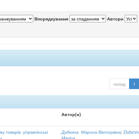
Впорядкування
Автори
назад
1
Автор(и)
ку товарів: управлінські
Дубініна, Марина Вікторівна
;
Dubіnіn
и
Marina