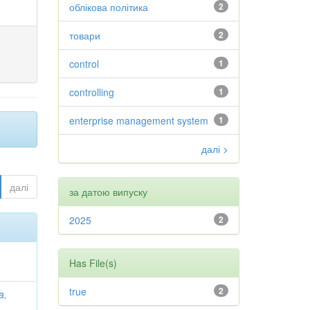
облікова політика
2
товари
2
control
1
controlling
1
enterprise management system
1
далі >
далі
за датою випуску
2025
2
Has File(s)
true
2
a,