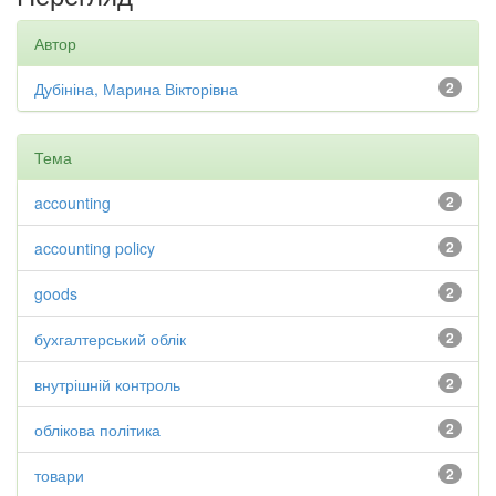
Автор
Дубініна, Марина Вікторівна
2
Тема
accounting
2
accounting policy
2
goods
2
бухгалтерський облік
2
внутрішній контроль
2
облікова політика
2
товари
2