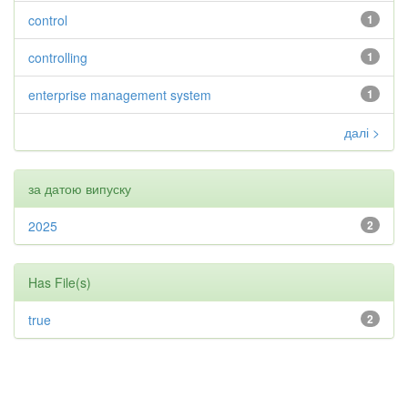
control
1
controlling
1
enterprise management system
1
далі >
за датою випуску
2025
2
Has File(s)
true
2