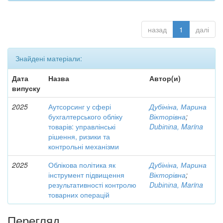
назад
1
далі
Знайдені матеріали:
Дата
Назва
Автор(и)
випуску
2025
Аутсорсинг у сфері
Дубініна, Марина
бухгалтерського обліку
Вікторівна
;
товарів: управлінські
Dubіnіna, Marina
рішення, ризики та
контрольні механізми
2025
Облікова політика як
Дубініна, Марина
інструмент підвищення
Вікторівна
;
результативності контролю
Dubіnіna, Marina
товарних операцій
Перегляд