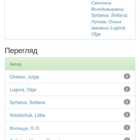
Світлана
Володимирівна
;
Syrtseva, Svitlana
;
Лугова, Ольга
Іванівна
;
Lugova,
Olga
Перегляд
Автор
Cheban, Julyja
1
Lugova, Olga
1
Syrtseva, Svitlana
1
Voloshchuk, Lidiia
1
Волощук, Л. О.
1