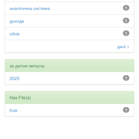
аналітична система
1
доходи
1
облік
1
далі >
за датою випуску
2025
1
Has File(s)
true
1