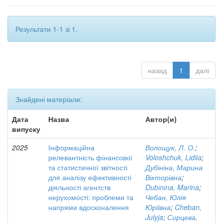
Результати 1-1 зі 1.
назад
1
далі
Знайдені матеріали:
Дата
Назва
Автор(и)
випуску
2025
Інформаційна
Волощук, Л. О.
;
релевантність фінансової
Voloshchuk, Lidiia
;
та статистичної звітності
Дубініна, Марина
для аналізу ефективності
Вікторівна
;
діяльності агентств
Dubіnіna, Marina
;
нерухомості: проблеми та
Чебан, Юлія
напрями вдосконалення
Юріївна
;
Cheban,
Julyja
;
Сирцева,