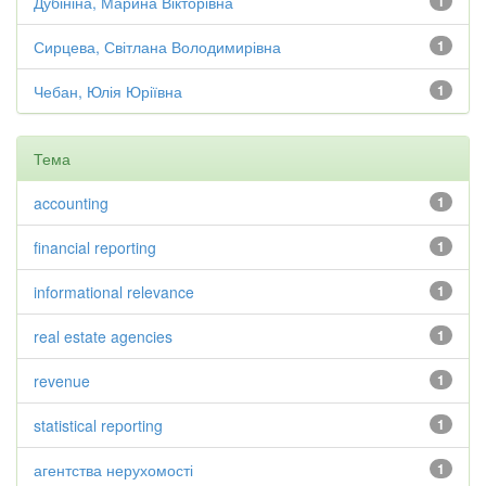
Дубініна, Марина Вікторівна
1
Сирцева, Світлана Володимирівна
1
Чебан, Юлія Юріївна
1
Тема
accounting
1
financial reporting
1
informational relevance
1
real estate agencies
1
revenue
1
statistical reporting
1
агентства нерухомості
1