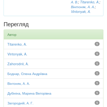
А. В.
;
Titarenko, A.
;
Вінтоняк, А. А.
;
Vintonyak, A.
Перегляд
Автор
Titarenko, A.
1
Vintonyak, A.
1
Zahorodnii, A.
1
Боднар, Олена Андріївна
1
Вінтоняк, А. А.
1
Дубініна, Марина Вікторівна
1
Загородній, А. Г.
1