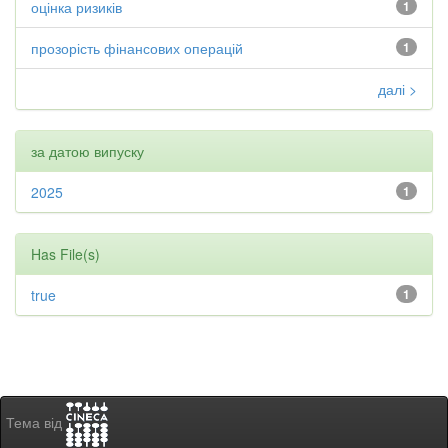
оцінка ризиків
1
прозорість фінансових операцій
1
далі >
за датою випуску
2025
1
Has File(s)
true
1
Тема від