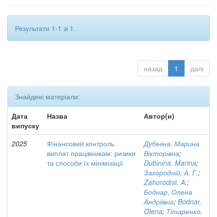
Результати 1-1 зі 1.
назад
1
далі
Знайдені матеріали:
Дата
Назва
Автор(и)
випуску
2025
Фінансовий контроль
Дубініна, Марина
виплат працівникам: ризики
Вікторівна
;
та способи їх мінімізації
Dubіnіna, Marina
;
Загородній, А. Г.
;
Zahorodnii, A.
;
Боднар, Олена
Андріївна
;
Bodnar,
Olena
;
Тітаренко,