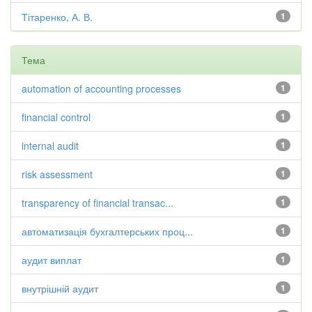
Тітаренко, А. В.
1
Тема
automation of accounting processes
1
financial control
1
internal audit
1
risk assessment
1
transparency of financial transac...
1
автоматизація бухгалтерських проц...
1
аудит виплат
1
внутрішній аудит
1