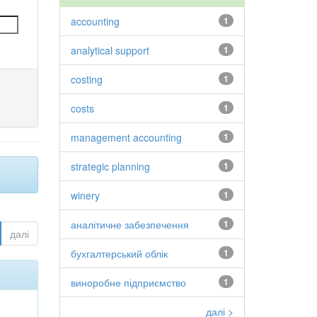
accounting
1
analytical support
1
costing
1
costs
1
management accounting
1
strategic planning
1
winery
1
аналітичне забезпечення
1
далі
бухгалтерський облік
1
виноробне підприємство
1
далі >