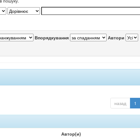
в пошуку.
Впорядкування
Автори
назад
1
Автор(и)