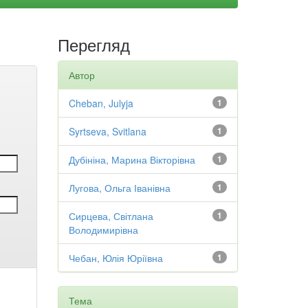
Перегляд
Автор
Cheban, Julyja
1
Syrtseva, Svitlana
1
Дубініна, Марина Вікторівна
1
Лугова, Ольга Іванівна
1
Сирцева, Світлана
1
Володимирівна
Чебан, Юлія Юріївна
1
Тема