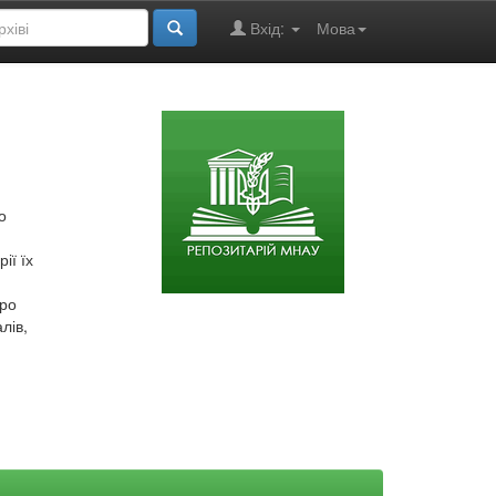
Вхід:
Мова
о
ії їх
про
лів,