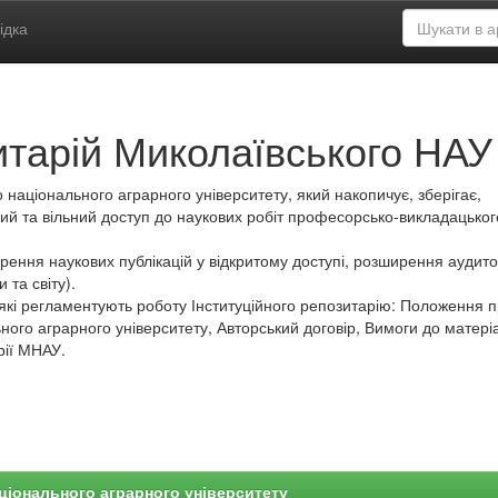
ідка
итарій Миколаївського НАУ
 національного аграрного університету, який накопичує, зберігає,
ий та вільний доступ до наукових робіт професорсько-викладацьког
ення наукових публікацій у відкритому доступі, розширення аудитор
 та світу).
які регламентують роботу Інституційного репозитарію: Положення 
ного аграрного університету, Авторський договір, Вимоги до матеріа
рії МНАУ.
ціонального аграрного університету