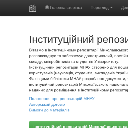
Головна сторінка
Перегляд
Дов
Skip
navigation
Інституційний репоз
Вітаємо в Інституційному репозитарії Миколаївського
розповсюджує та забезпечує довготривалий, постійн
складу, співробітників та студентів Університету.
Інституційний репозитарій МНАУ створено для пошир
користувачів (науковців, студентів, викладачів України
Фахівцями бібліотеки МНАУ розроблено документи, 
інституційний репозитарій Миколаївського національ
наданих для розміщення в Інституційному репозита
Положення про репозитарій МНАУ
Авторський договір
Вимоги до матеріалів
Інституційний репозитарій Миколаївського на