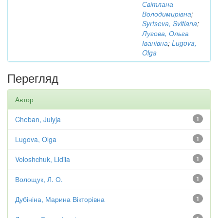
Світлана
Володимирівна
;
Syrtseva, Svitlana
;
Лугова, Ольга
Іванівна
;
Lugova,
Olga
Перегляд
Автор
Cheban, Julyja
1
Lugova, Olga
1
Voloshchuk, Lidiia
1
Волощук, Л. О.
1
Дубініна, Марина Вікторівна
1