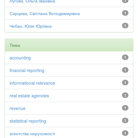
Лугова, Ольга Іванівна
1
Сирцева, Світлана Володимирівна
1
Чебан, Юлія Юріївна
1
Тема
accounting
1
financial reporting
1
informational relevance
1
real estate agencies
1
revenue
1
statistical reporting
1
агентства нерухомості
1