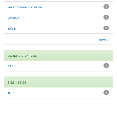
аналітична система
1
доходи
1
облік
1
далі >
за датою випуску
2025
1
Has File(s)
true
1