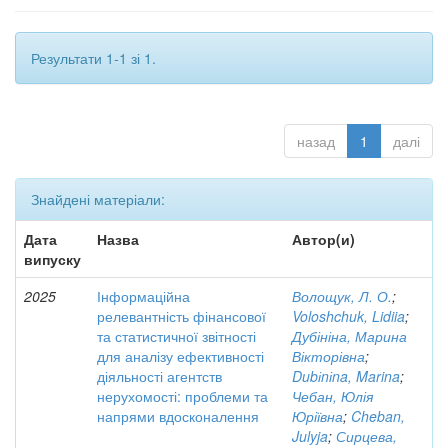
Результати 1-1 зі 1.
назад
1
далі
Знайдені матеріали:
Дата
Назва
Автор(и)
випуску
2025
Інформаційна
Волощук, Л. О.
;
релевантність фінансової
Voloshchuk, Lidiia
;
та статистичної звітності
Дубініна, Марина
для аналізу ефективності
Вікторівна
;
діяльності агентств
Dubіnіna, Marina
;
нерухомості: проблеми та
Чебан, Юлія
напрями вдосконалення
Юріївна
;
Cheban,
Julyja
;
Сирцева,