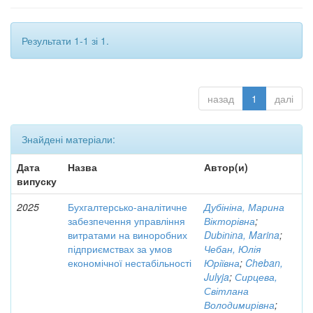
Результати 1-1 зі 1.
назад
1
далі
Знайдені матеріали:
Дата
Назва
Автор(и)
випуску
2025
Бухгалтерсько-аналітичне
Дубініна, Марина
забезпечення управління
Вікторівна
;
витратами на виноробних
Dubіnіna, Marina
;
підприємствах за умов
Чебан, Юлія
економічної нестабільності
Юріївна
;
Cheban,
Julyja
;
Сирцева,
Світлана
Володимирівна
;