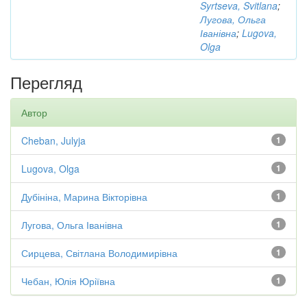
Syrtseva, Svitlana
;
Лугова, Ольга
Іванівна
;
Lugova,
Olga
Перегляд
Автор
Cheban, Julyja
1
Lugova, Olga
1
Дубініна, Марина Вікторівна
1
Лугова, Ольга Іванівна
1
Сирцева, Світлана Володимирівна
1
Чебан, Юлія Юріївна
1