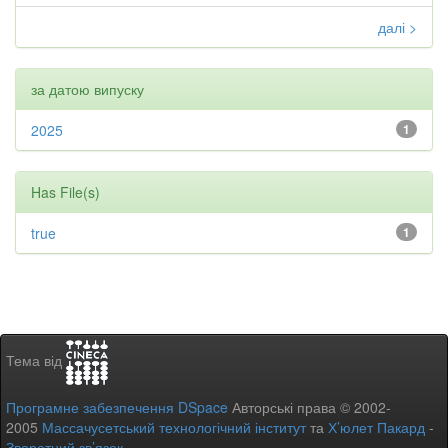
далі >
за датою випуску
2025
1
Has File(s)
true
1
Тема від
Програмне забезпечення DSpace
Авторські права © 2002-
2005
Массачусетський технологічний інститут
та
Х’юлет Пакард
-
Зворотний зв’язок