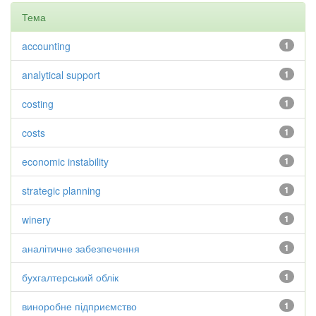
Тема
accounting
1
analytical support
1
costing
1
costs
1
economic instability
1
strategic planning
1
winery
1
аналітичне забезпечення
1
бухгалтерський облік
1
виноробне підприємство
1