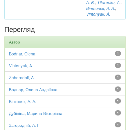
А. В.
;
Titarenko, A.
;
Вінтоняк, А. А.
;
Vintonyak, A.
Перегляд
Автор
Bodnar, Olena
1
Vintonyak, A.
1
Zahorodnii, A.
1
Боднар, Олена Андріївна
1
Вінтоняк, А. А.
1
Дубініна, Марина Вікторівна
1
Загородній, А. Г.
1