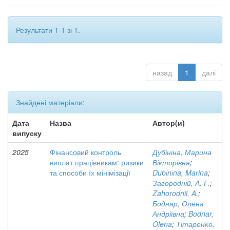
Результати 1-1 зі 1.
назад
1
далі
Знайдені матеріали:
Дата
Назва
Автор(и)
випуску
2025
Фінансовий контроль
Дубініна, Марина
виплат працівникам: ризики
Вікторівна
;
та способи їх мінімізації
Dubіnіna, Marina
;
Загородній, А. Г.
;
Zahorodnii, A.
;
Боднар, Олена
Андріївна
;
Bodnar,
Olena
;
Тітаренко,