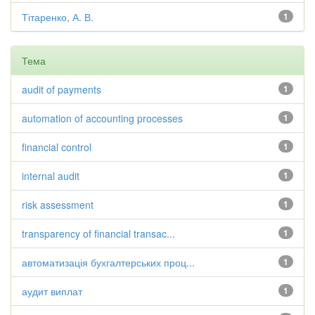
Тітаренко, А. В.
1
Тема
audit of payments
1
automation of accounting processes
1
financial control
1
internal audit
1
risk assessment
1
transparency of financial transac...
1
автоматизація бухгалтерських проц...
1
аудит виплат
1