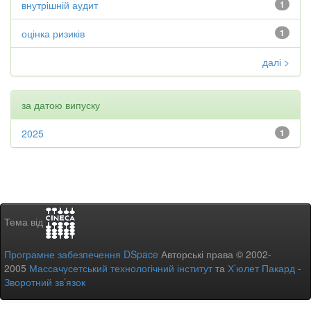
внутрішній аудит
1
оцінка ризиків
1
далі >
за датою випуску
2025
1
Тема від
Програмне забезпечення DSpace
Авторські права © 2002-
2005
Массачусетський технологічний інститут
та
Х’юлет Пакард
-
Зворотний зв’язок