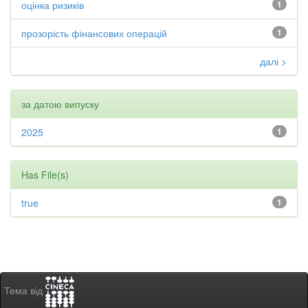
оцінка ризиків
1
прозорість фінансових операцій
1
далі >
за датою випуску
2025
1
Has File(s)
true
1
Тема від