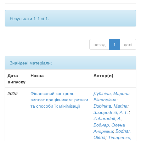
Результати 1-1 зі 1.
назад
1
далі
Знайдені матеріали:
Дата
Назва
Автор(и)
випуску
2025
Фінансовий контроль
Дубініна, Марина
виплат працівникам: ризики
Вікторівна
;
та способи їх мінімізації
Dubіnіna, Marina
;
Загородній, А. Г.
;
Zahorodnii, A.
;
Боднар, Олена
Андріївна
;
Bodnar,
Olena
;
Тітаренко,