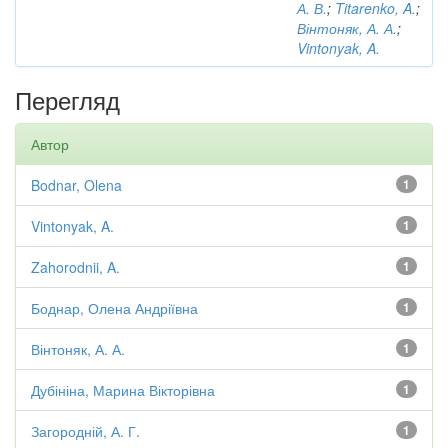
А. В.
;
Titarenko, A.
;
Вінтоняк, А. А.
;
Vintonyak, A.
Перегляд
Автор
Bodnar, Olena
1
Vintonyak, A.
1
Zahorodnii, A.
1
Боднар, Олена Андріївна
1
Вінтоняк, А. А.
1
Дубініна, Марина Вікторівна
1
Загородній, А. Г.
1