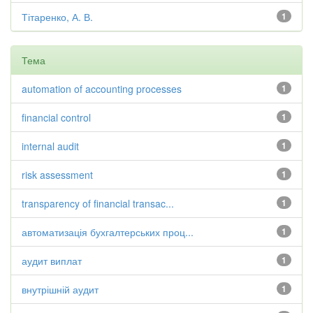
Тітаренко, А. В.
1
Тема
automation of accounting processes
1
financial control
1
internal audit
1
risk assessment
1
transparency of financial transac...
1
автоматизація бухгалтерських проц...
1
аудит виплат
1
внутрішній аудит
1