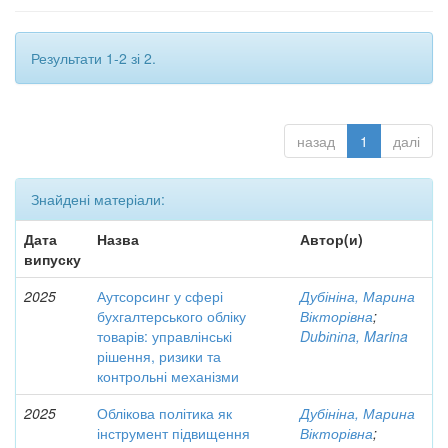
Результати 1-2 зі 2.
назад
1
далі
Знайдені матеріали:
Дата
Назва
Автор(и)
випуску
2025
Аутсорсинг у сфері
Дубініна, Марина
бухгалтерського обліку
Вікторівна
;
товарів: управлінські
Dubіnіna, Marina
рішення, ризики та
контрольні механізми
2025
Облікова політика як
Дубініна, Марина
інструмент підвищення
Вікторівна
;