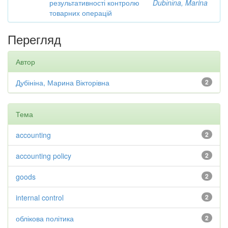
результативності контролю
Dubіnіna, Marina
товарних операцій
Перегляд
Автор
Дубініна, Марина Вікторівна
2
Тема
accounting
2
accounting policy
2
goods
2
internal control
2
облікова політика
2