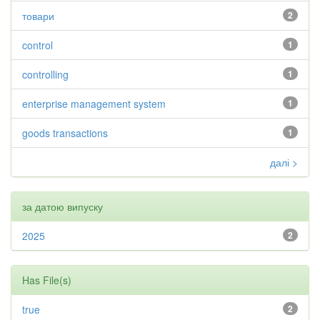
товари
2
control
1
controlling
1
enterprise management system
1
goods transactions
1
далі >
за датою випуску
2025
2
Has File(s)
true
2