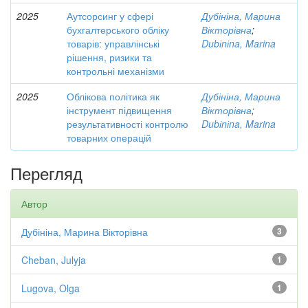
2025
Аутсорсинг у сфері
Дубініна, Марина
бухгалтерського обліку
Вікторівна
;
товарів: управлінські
Dubіnіna, Marina
рішення, ризики та
контрольні механізми
2025
Облікова політика як
Дубініна, Марина
інструмент підвищення
Вікторівна
;
результативності контролю
Dubіnіna, Marina
товарних операцій
Перегляд
Автор
Дубініна, Марина Вікторівна
3
Cheban, Julyja
1
Lugova, Olga
1