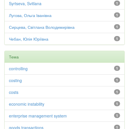
Syrtseva, Svitlana
1
Лугова, Ольга Іванівна
1
Сирцева, Світлана Володимирівна
1
Чебан, Юлія Юріївна
1
Тема
controlling
1
costing
1
costs
1
economic instability
1
enterprise management system
1
goods transactions
1