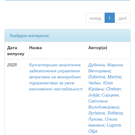
назад
1
далі
Знайдені матеріали:
Дата
Назва
Автор(и)
випуску
2025
Бухгалтерсько-аналітичне
Дубініна, Марина
забезпечення управління
Вікторівна
;
витратами на виноробних
Dubіnіna, Marina
;
підприємствах за умов
Чебан, Юлія
економічної нестабільності
Юріївна
;
Cheban,
Julyja
;
Сирцева,
Світлана
Володимирівна
;
Syrtseva, Svitlana
;
Лугова, Ольга
Іванівна
;
Lugova,
Olga