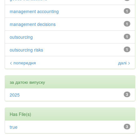
management accounting
1
management decisions
1
outsourcing
1
outsourcing risks
1
< попередня
далі >
за датою випуску
2025
3
Has File(s)
true
3