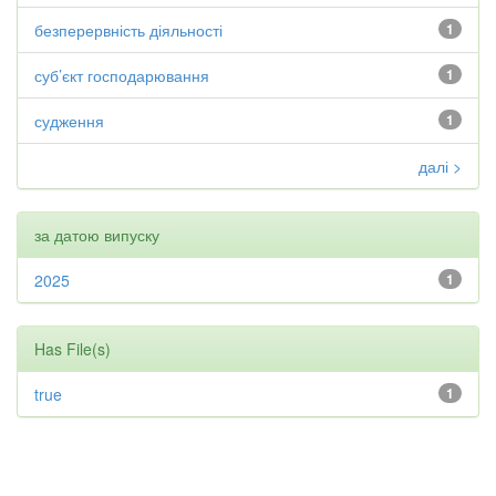
безперервність діяльності
1
суб’єкт господарювання
1
судження
1
далі >
за датою випуску
2025
1
Has File(s)
true
1