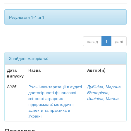
Результати 1-1 зі 1.
назад
1
далі
Знайдені матеріали:
Дата
Назва
Автор(и)
випуску
2025
Роль інвентаризації в аудиті
Дубініна, Марина
достовірності фінансової
Вікторівна
;
звітності аграрних
Dubіnіna, Marina
підприємств: методичні
аспекти та практика в
Україні
Перегляд