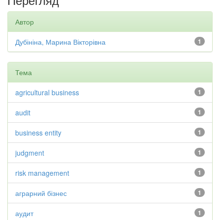
Автор
Дубініна, Марина Вікторівна
1
Тема
agricultural business
1
audit
1
business entity
1
judgment
1
risk management
1
аграрний бізнес
1
аудит
1