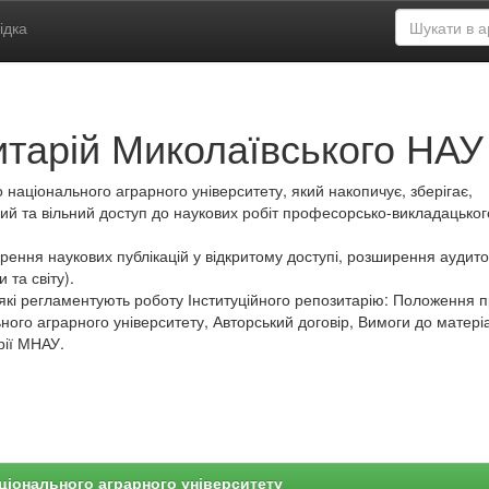
ідка
итарій Миколаївського НАУ
 національного аграрного університету, який накопичує, зберігає,
ий та вільний доступ до наукових робіт професорсько-викладацьког
ення наукових публікацій у відкритому доступі, розширення аудитор
 та світу).
які регламентують роботу Інституційного репозитарію: Положення 
ного аграрного університету, Авторський договір, Вимоги до матеріа
рії МНАУ.
ціонального аграрного університету