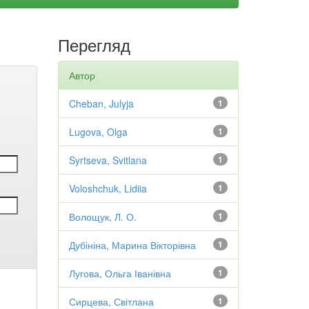
Перегляд
Автор
Cheban, Julyja
1
Lugova, Olga
1
Syrtseva, Svitlana
1
Voloshchuk, Lidiia
1
Волощук, Л. О.
1
Дубініна, Марина Вікторівна
1
Лугова, Ольга Іванівна
1
Сирцева, Світлана
1