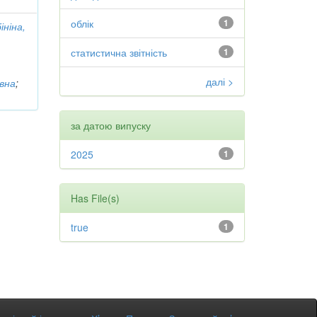
облік
1
ініна,
статистична звітність
1
далі >
івна
;
за датою випуску
2025
1
Has File(s)
true
1