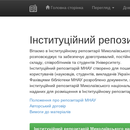
Головна сторінка
Перегляд
Дов
Skip
navigation
Інституційний репоз
Вітаємо в Інституційному репозитарії Миколаївського
розповсюджує та забезпечує довготривалий, постійн
складу, співробітників та студентів Університету.
Інституційний репозитарій МНАУ створено для пошир
користувачів (науковців, студентів, викладачів України
Фахівцями бібліотеки МНАУ розроблено документи, 
інституційний репозитарій Миколаївського національ
наданих для розміщення в Інституційному репозита
Положення про репозитарій МНАУ
Авторський договір
Вимоги до матеріалів
Інституційний репозитарій Миколаївського на