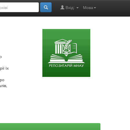
Вхід:
Мова
о
ії їх
про
лів,