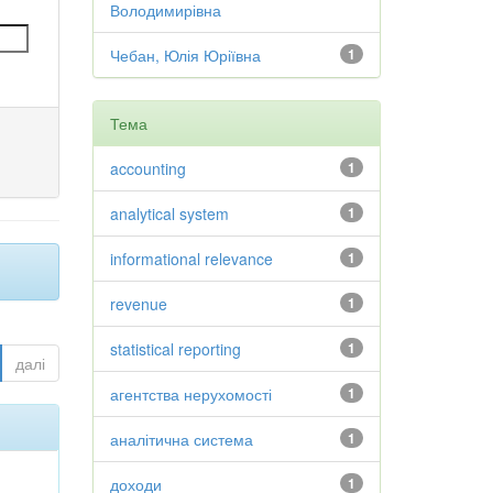
Володимирівна
Чебан, Юлія Юріївна
1
Тема
accounting
1
analytical system
1
informational relevance
1
revenue
1
statistical reporting
1
далі
агентства нерухомості
1
аналітична система
1
доходи
1