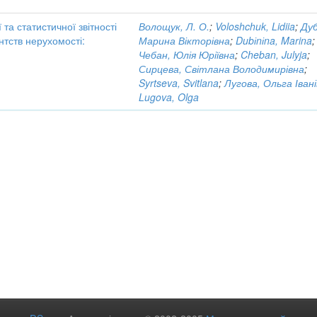
та статистичної звітності
Волощук, Л. О.
;
Voloshchuk, Lidiia
;
Дуб
нтств нерухомості:
Марина Вікторівна
;
Dubіnіna, Marina
;
Чебан, Юлія Юріївна
;
Cheban, Julyja
;
Сирцева, Світлана Володимирівна
;
Syrtseva, Svitlana
;
Лугова, Ольга Іван
Lugova, Olga