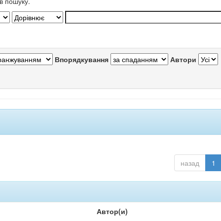
в пошуку.
Впорядкування
Автори
назад
1
Автор(и)