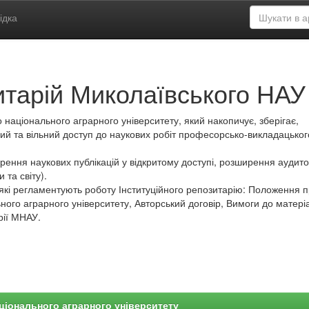
ідка
итарій Миколаївського НАУ
 національного аграрного університету, який накопичує, зберігає,
ий та вільний доступ до наукових робіт професорсько-викладацьког
ення наукових публікацій у відкритому доступі, розширення аудитор
 та світу).
які регламентують роботу Інституційного репозитарію: Положення 
ного аграрного університету, Авторський договір, Вимоги до матеріа
рії МНАУ.
ціонального аграрного університету