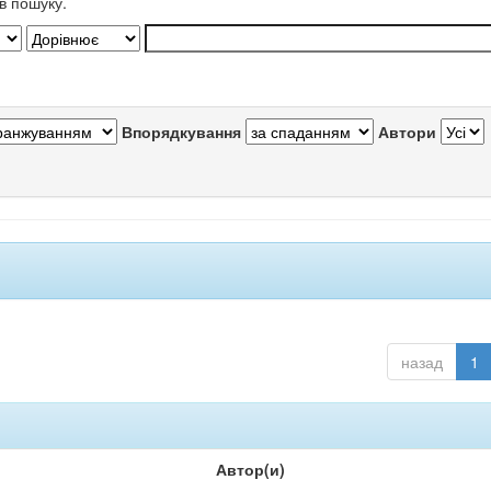
в пошуку.
Впорядкування
Автори
назад
1
Автор(и)