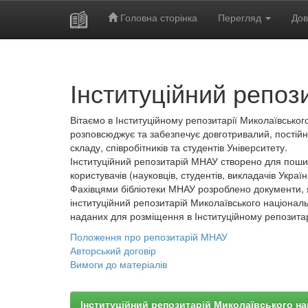
Головна сторінка
Перегляд
Дов
Skip
navigation
Інституційний репоз
Вітаємо в Інституційному репозитарії Миколаївського
розповсюджує та забезпечує довготривалий, постійн
складу, співробітників та студентів Університету.
Інституційний репозитарій МНАУ створено для пошир
користувачів (науковців, студентів, викладачів України
Фахівцями бібліотеки МНАУ розроблено документи, 
інституційний репозитарій Миколаївського національ
наданих для розміщення в Інституційному репозита
Положення про репозитарій МНАУ
Авторський договір
Вимоги до матеріалів
Інституційний репозитарій Миколаївського на