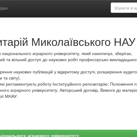
ідка
итарій Миколаївського НАУ
 національного аграрного університету, який накопичує, зберігає,
ий та вільний доступ до наукових робіт професорсько-викладацьког
ення наукових публікацій у відкритому доступі, розширення аудитор
 та світу).
які регламентують роботу Інституційного репозитарію: Положення 
ного аграрного університету, Авторський договір, Вимоги до матеріа
рії МНАУ.
ціонального аграрного університету