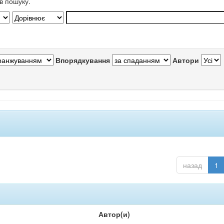
в пошуку.
Впорядкування
Автори
назад
1
Автор(и)