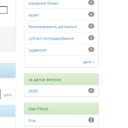
аграрний бізнес
1
аудит
1
безперервність діяльності
1
суб’єкт господарювання
1
судження
1
далі >
за датою випуску
2025
1
далі
Has File(s)
true
1