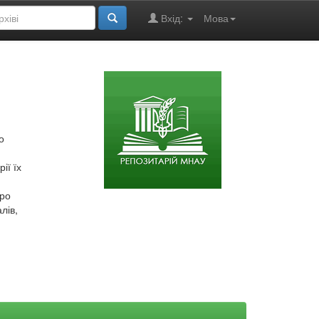
Вхід:
Мова
о
ії їх
про
лів,