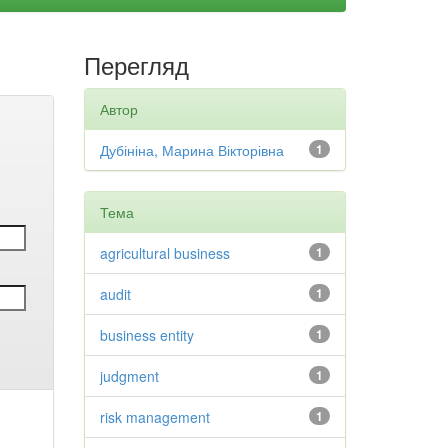
Перегляд
Автор
Дубініна, Марина Вікторівна
1
Тема
agricultural business
1
audit
1
business entity
1
judgment
1
risk management
1