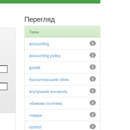
Перегляд
Тема
accounting
2
accounting policy
2
goods
2
бухгалтерський облік
2
внутрішній контроль
2
облікова політика
2
товари
2
control
1