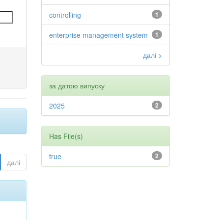
controlling
1
enterprise management system
1
далі >
за датою випуску
2025
2
Has File(s)
true
2
далі