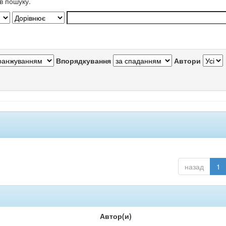
в пошуку.
Впорядкування
Автори
назад
1
Автор(и)