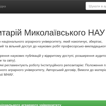
ідка
итарій Миколаївського НАУ
 національного аграрного університету, який накопичує, зберігає,
ий та вільний доступ до наукових робіт професорсько-викладацьког
ення наукових публікацій у відкритому доступі, розширення аудитор
 та світу).
які регламентують роботу Інституційного репозитарію: Положення 
ного аграрного університету, Авторський договір, Вимоги до матеріа
рії МНАУ.
ціонального аграрного університету