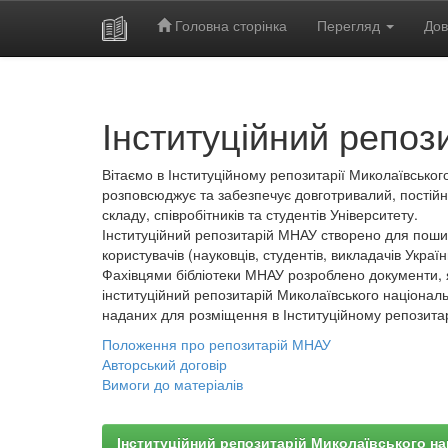
Головна сторінка
Перегляд
Дов
Skip
navigation
Інституційний репоз
Вітаємо в Інституційному репозитарії Миколаївського
розповсюджує та забезпечує довготривалий, постійн
складу, співробітників та студентів Університету.
Інституційний репозитарій МНАУ створено для пошир
користувачів (науковців, студентів, викладачів України
Фахівцями бібліотеки МНАУ розроблено документи, 
інституційний репозитарій Миколаївського національ
наданих для розміщення в Інституційному репозита
Положення про репозитарій МНАУ
Авторський договір
Вимоги до матеріалів
Інституційний репозитарій Миколаївського на