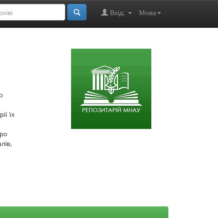
Вхід:
Мова
о
ії їх
про
лів,