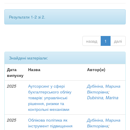
Результати 1-2 зі 2.
назад
1
далі
Знайдені матеріали:
Дата
Назва
Автор(и)
випуску
2025
Аутсорсинг у сфері
Дубініна, Марина
бухгалтерського обліку
Вікторівна
;
товарів: управлінські
Dubіnіna, Marina
рішення, ризики та
контрольні механізми
2025
Облікова політика як
Дубініна, Марина
інструмент підвищення
Вікторівна
;