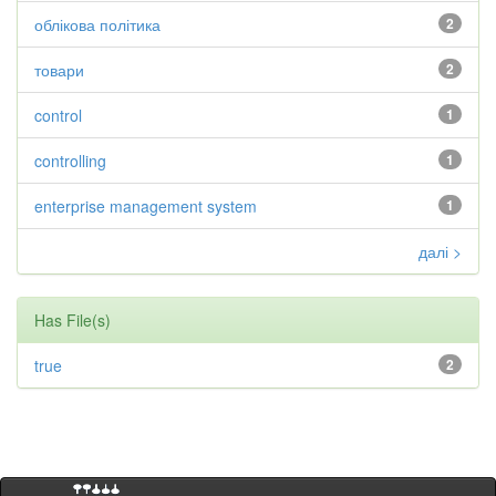
облікова політика
2
товари
2
control
1
controlling
1
enterprise management system
1
далі >
Has File(s)
true
2