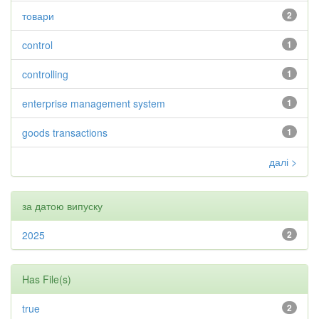
товари
2
control
1
controlling
1
enterprise management system
1
goods transactions
1
далі >
за датою випуску
2025
2
Has File(s)
true
2