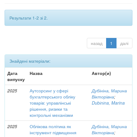
Результати 1-2 зі 2.
назад
1
далі
Знайдені матеріали:
Дата
Назва
Автор(и)
випуску
2025
Аутсорсинг у сфері
Дубініна, Марина
бухгалтерського обліку
Вікторівна
;
товарів: управлінські
Dubіnіna, Marina
рішення, ризики та
контрольні механізми
2025
Облікова політика як
Дубініна, Марина
інструмент підвищення
Вікторівна
;