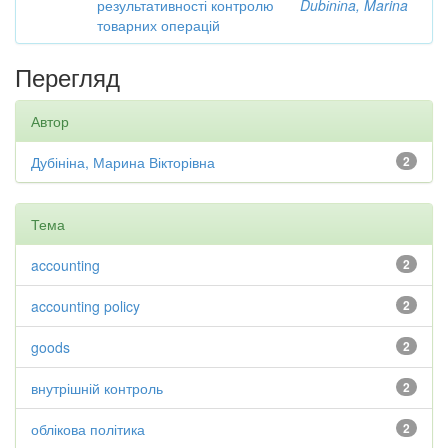
результативності контролю
Dubіnіna, Marina
товарних операцій
Перегляд
Автор
Дубініна, Марина Вікторівна
2
Тема
accounting
2
accounting policy
2
goods
2
внутрішній контроль
2
облікова політика
2