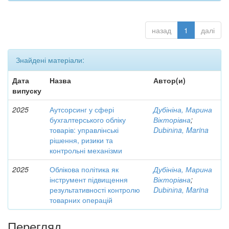
назад
1
далі
Знайдені матеріали:
Дата
Назва
Автор(и)
випуску
2025
Аутсорсинг у сфері
Дубініна, Марина
бухгалтерського обліку
Вікторівна
;
товарів: управлінські
Dubіnіna, Marina
рішення, ризики та
контрольні механізми
2025
Облікова політика як
Дубініна, Марина
інструмент підвищення
Вікторівна
;
результативності контролю
Dubіnіna, Marina
товарних операцій
Перегляд