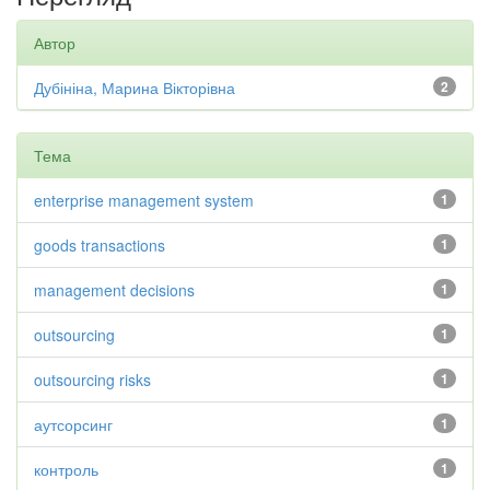
Автор
Дубініна, Марина Вікторівна
2
Тема
enterprise management system
1
goods transactions
1
management decisions
1
outsourcing
1
outsourcing risks
1
аутсорсинг
1
контроль
1