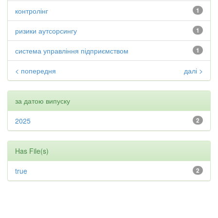
контролінг
1
ризики аутсорсингу
1
система управління підприємством
1
< попередня
далі >
за датою випуску
2025
2
Has File(s)
true
2