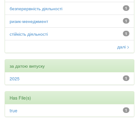
безперервність діяльності
1
ризик-менеджмент
1
стійкість діяльності
1
далі >
за датою випуску
2025
1
Has File(s)
true
1