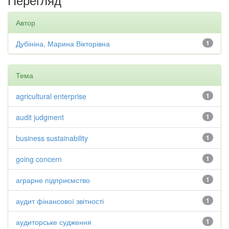
Автор
Дубініна, Марина Вікторівна
1
Тема
agricultural enterprise
1
audit judgment
1
business sustainability
1
going concern
1
аграрне підприємство
1
аудит фінансової звітності
1
аудиторське судження
1