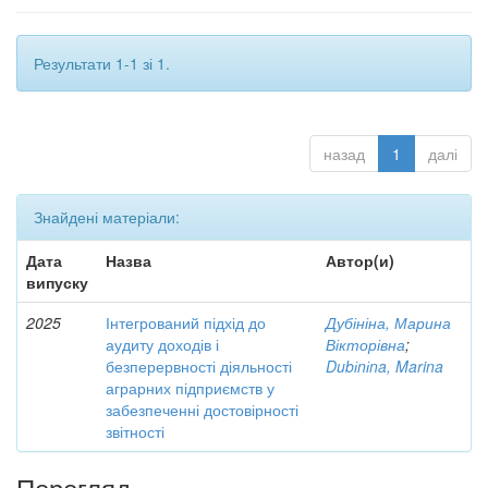
Результати 1-1 зі 1.
назад
1
далі
Знайдені матеріали:
Дата
Назва
Автор(и)
випуску
2025
Інтегрований підхід до
Дубініна, Марина
аудиту доходів і
Вікторівна
;
безперервності діяльності
Dubіnіna, Marina
аграрних підприємств у
забезпеченні достовірності
звітності
Перегляд