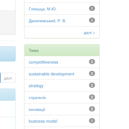
Глізнуца, М.Ю.
1
Данилевський, Р. В.
1
далі >
Тема
competitiveness
3
sustainable development
3
далі
strategy
2
стратегія
2
інновації
2
business model
1