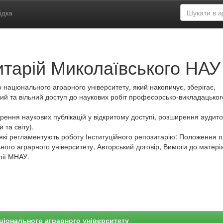
ідка
итарій Миколаївського НАУ
 національного аграрного університету, який накопичує, зберігає,
ий та вільний доступ до наукових робіт професорсько-викладацьког
ення наукових публікацій у відкритому доступі, розширення аудитор
 та світу).
які регламентують роботу Інституційного репозитарію: Положення 
ного аграрного університету, Авторський договір, Вимоги до матеріа
рії МНАУ.
ціонального аграрного університету