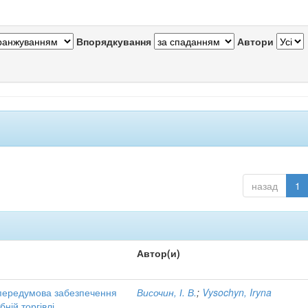
Впорядкування
Автори
назад
1
Автор(и)
як передумова забезпечення
Височин, І. В.
;
Vysochyn, Iryna
ній торгівлі