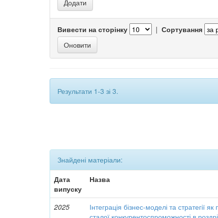
Вивести на сторінку
|
Сортування
Результати 1-3 зі 3.
Знайдені матеріали:
Дата
Назва
випуску
2025
Інтеграція бізнес-моделі та стратегії 
сталої конкурентоспроможності в роздріб