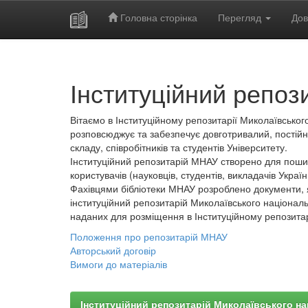
Головна сторінка
Перегляд
Дов
Skip
navigation
Інституційний репоз
Вітаємо в Інституційному репозитарії Миколаївського
розповсюджує та забезпечує довготривалий, постійн
складу, співробітників та студентів Університету.
Інституційний репозитарій МНАУ створено для пошир
користувачів (науковців, студентів, викладачів України
Фахівцями бібліотеки МНАУ розроблено документи, 
інституційний репозитарій Миколаївського національ
наданих для розміщення в Інституційному репозита
Положення про репозитарій МНАУ
Авторський договір
Вимоги до матеріалів
Інституційний репозитарій Миколаївського на