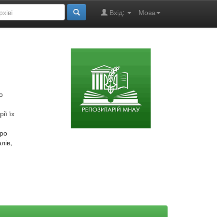
Вхід:
Мова
о
ії їх
про
лів,