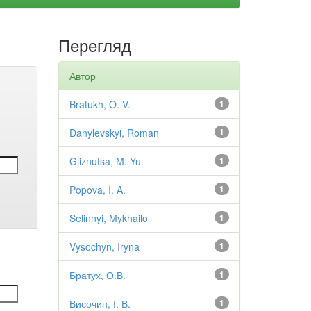
Перегляд
Автор
Bratukh, O. V.
1
Danylevskyi, Roman
1
Gliznutsa, M. Yu.
1
Popova, I. A.
1
Selinnyi, Mykhailo
1
Vysochyn, Iryna
1
Братух, О.В.
1
Височин, І. В.
1