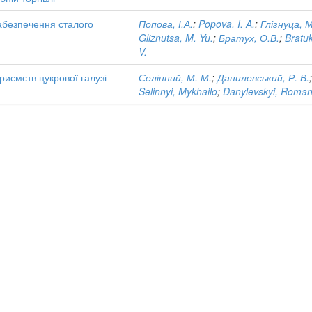
забезпечення сталого
Попова, І.А.
;
Popova, I. A.
;
Глізнуца, 
Gliznutsa, M. Yu.
;
Братух, О.В.
;
Bratu
V.
приємств цукрової галузі
Селінний, М. М.
;
Данилевський, Р. В.
Selinnyi, Mykhailo
;
Danylevskyi, Roma