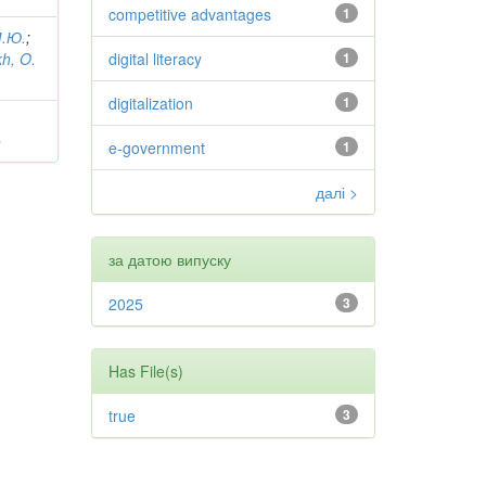
competitive advantages
1
М.Ю.
;
kh, O.
digital literacy
1
digitalization
1
;
n
e-government
1
далі >
за датою випуску
2025
3
Has File(s)
true
3