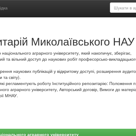
ідка
итарій Миколаївського НАУ
 національного аграрного університету, який накопичує, зберігає,
ий та вільний доступ до наукових робіт професорсько-викладацьког
ення наукових публікацій у відкритому доступі, розширення аудитор
 та світу).
які регламентують роботу Інституційного репозитарію: Положення 
ного аграрного університету, Авторський договір, Вимоги до матеріа
рії МНАУ.
ціонального аграрного університету