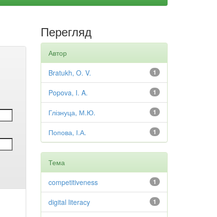
Перегляд
Автор
Bratukh, O. V.
1
Popova, I. A.
1
Глізнуца, М.Ю.
1
Попова, І.А.
1
Тема
competitiveness
1
digital literacy
1