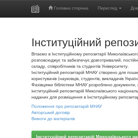
Головна сторінка
Перегляд
Дов
Skip
navigation
Інституційний репоз
Вітаємо в Інституційному репозитарії Миколаївського
розповсюджує та забезпечує довготривалий, постійн
складу, співробітників та студентів Університету.
Інституційний репозитарій МНАУ створено для пошир
користувачів (науковців, студентів, викладачів України
Фахівцями бібліотеки МНАУ розроблено документи, 
інституційний репозитарій Миколаївського національ
наданих для розміщення в Інституційному репозита
Положення про репозитарій МНАУ
Авторський договір
Вимоги до матеріалів
Інституційний репозитарій Миколаївського на