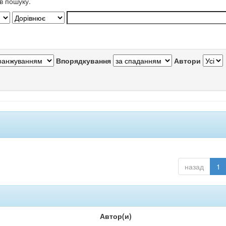
в пошуку.
Впорядкування
Автори
назад
1
Автор(и)