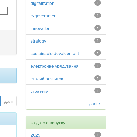
digitalization
1
e-government
1
innovation
1
strategy
1
sustainable development
1
електронне урядування
1
сталий розвиток
1
стратегія
1
далі
далі >
за датою випуску
2025
1