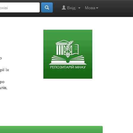
Вхід:
Мова
о
ії їх
про
лів,