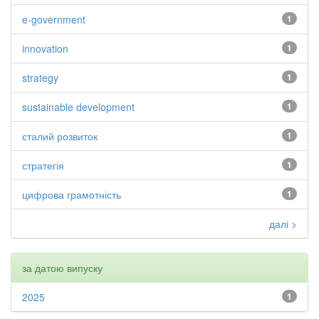
e-government
1
innovation
1
strategy
1
sustainable development
1
сталий розвиток
1
стратегія
1
цифрова грамотність
1
далі >
за датою випуску
2025
1