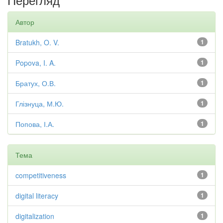
Автор
Bratukh, O. V.
1
Popova, I. A.
1
Братух, О.В.
1
Глізнуца, М.Ю.
1
Попова, І.А.
1
Тема
competitiveness
1
digital literacy
1
digitalization
1