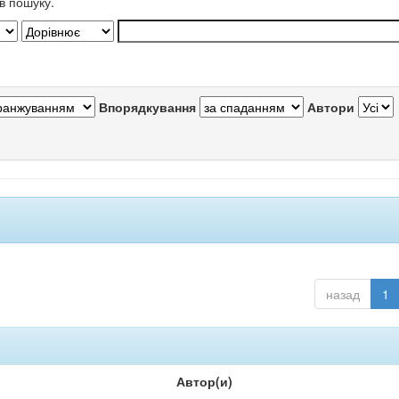
в пошуку.
Впорядкування
Автори
назад
1
Автор(и)