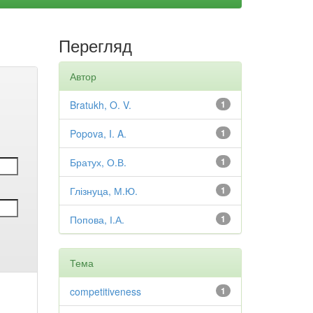
Перегляд
Автор
Bratukh, O. V.
1
Popova, I. A.
1
Братух, О.В.
1
Глізнуца, М.Ю.
1
Попова, І.А.
1
Тема
competitiveness
1