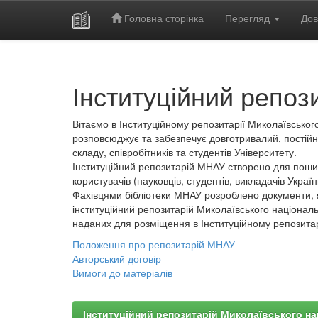
Головна сторінка
Перегляд
Дов
Skip
navigation
Інституційний репоз
Вітаємо в Інституційному репозитарії Миколаївського
розповсюджує та забезпечує довготривалий, постійн
складу, співробітників та студентів Університету.
Інституційний репозитарій МНАУ створено для пошир
користувачів (науковців, студентів, викладачів України
Фахівцями бібліотеки МНАУ розроблено документи, 
інституційний репозитарій Миколаївського національ
наданих для розміщення в Інституційному репозита
Положення про репозитарій МНАУ
Авторський договір
Вимоги до матеріалів
Інституційний репозитарій Миколаївського на