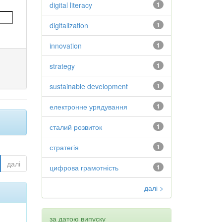
digital literacy
1
digitalization
1
innovation
1
strategy
1
sustainable development
1
електронне урядування
1
сталий розвиток
1
стратегія
1
далі
цифрова грамотність
1
далі >
за датою випуску