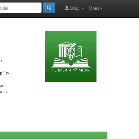
Вхід:
Мова
о
ії їх
про
лів,