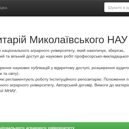
ідка
итарій Миколаївського НАУ
 національного аграрного університету, який накопичує, зберігає,
ий та вільний доступ до наукових робіт професорсько-викладацьког
ення наукових публікацій у відкритому доступі, розширення аудитор
 та світу).
які регламентують роботу Інституційного репозитарію: Положення 
ного аграрного університету, Авторський договір, Вимоги до матеріа
рії МНАУ.
ціонального аграрного університету